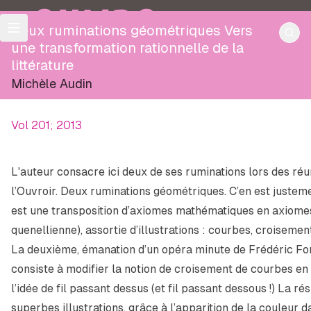
OULIPO
Deux ruminations géométriques Vers
une transformation rationnelle de la
littérature
Michèle Audin
Vol 201; 2013
L'auteur consacre ici deux de ses ruminations lors des réu
l’Ouvroir.
Deux ruminations géométriques
. C’en est justem
est une transposition d’axiomes mathématiques en axiomes 
quenellienne), assortie d’illustrations : courbes, croiseme
La deuxième, émanation d’un
opéra minute
de Frédéric For
consiste à modifier la notion de croisement de courbes e
l’idée de fil passant dessus (et fil passant dessous !) La r
superbes illustrations, grâce à l’apparition de la couleur 