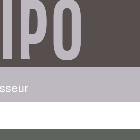
IPO
asseur