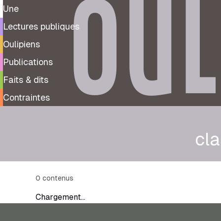
OUL
Une
Lectures publiques
Oulipiens
Publications
Faits & dits
Contraintes
cl
0
contenus
Chargement…