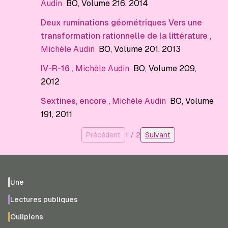
Audin
BO
, Volume 216
, 2014
Deux ruminations géométriques Vers une
transformation rationnelle de la littérature
,
Michèle Audin
BO
, Volume 201
, 2013
IV-R-16
,
Michèle Audin
BO
, Volume 209
,
2012
Sextines, encore
,
Michèle Audin
BO
, Volume
191
, 2011
Précédent
1
/
2
Suivant
Une
Lectures publiques
Oulipiens