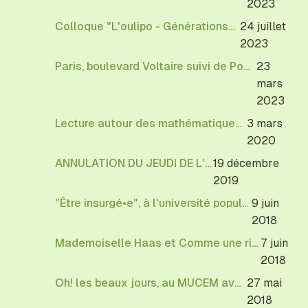
2023
Colloque "L'oulipo - Générations" à Cerisy-La-Salle
24 juillet
2023
Paris, boulevard Voltaire suivi de Ponts de Michèle Audin parait le 23 mars 2023
23
mars
2023
Lecture autour des mathématiques à l'Institut Poincaré
3 mars
2020
ANNULATION DU JEUDI DE L'OULIPO
19 décembre
2019
"Être insurgé•e", à l'université populaire de Bagnolet
9 juin
2018
Mademoiselle Haas et Comme une rivière bleue à la librairie le Phare
7 juin
2018
Oh! les beaux jours, au MUCEM avec Michèle Audin
27 mai
2018