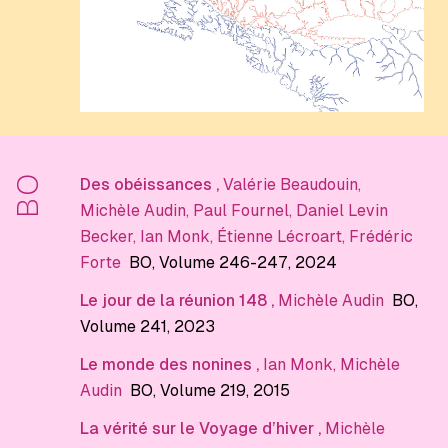
BO
Des obéissances
,
Valérie Beaudouin
,
Michèle Audin
,
Paul Fournel
,
Daniel Levin
Becker
,
Ian Monk
,
Étienne Lécroart
,
Frédéric
Forte
BO
, Volume 246-247
, 2024
Le jour de la réunion 148
,
Michèle Audin
BO
,
Volume 241
, 2023
Le monde des nonines
,
Ian Monk
,
Michèle
Audin
BO
, Volume 219
, 2015
La vérité sur le Voyage d’hiver
,
Michèle