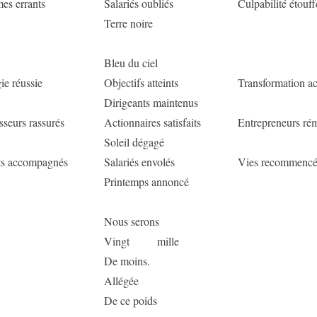
es errants
Salariés oubliés
Culpabilité étouff
Terre noire
Bleu du ciel
ie réussie
Objectifs atteints
Transformation a
Dirigeants maintenus
isseurs rassurés
Actionnaires satisfaits
Entrepreneurs ré
Soleil dégagé
ts accompagnés
Salariés envolés
Vies recommencé
Printemps annoncé
Nous serons
Vingt mille
De moins.
Allégée
De ce poids