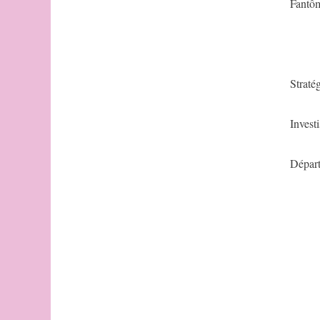
Fantôm
Stratég
Invest
Dépar