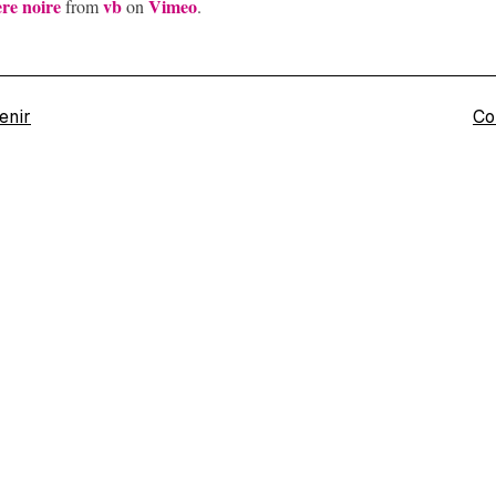
re noire
vb
Vimeo
from
on
.
enir
Co