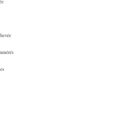
ée
chevée
munérés
es