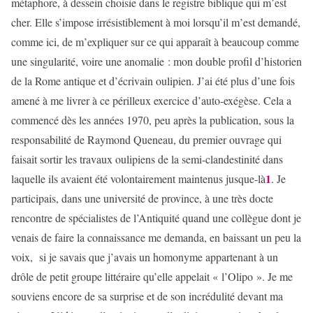
métaphore, à dessein choisie dans le registre biblique qui m’est
cher. Elle s’impose irrésistiblement à moi lorsqu’il m’est demandé,
comme ici, de m’expliquer sur ce qui apparaît à beaucoup comme
une singularité, voire une anomalie : mon double profil d’historien
de la Rome antique et d’écrivain oulipien. J’ai été plus d’une fois
amené à me livrer à ce périlleux exercice d’auto-exégèse. Cela a
commencé dès les années 1970, peu après la publication, sous la
responsabilité de Raymond Queneau, du premier ouvrage qui
faisait sortir les travaux oulipiens de la semi-clandestinité dans
1
laquelle ils avaient été volontairement maintenus jusque-là
. Je
participais, dans une université de province, à une très docte
rencontre de spécialistes de l’Antiquité quand une collègue dont je
venais de faire la connaissance me demanda, en baissant un peu la
voix, si je savais que j’avais un homonyme appartenant à un
drôle de petit groupe littéraire qu’elle appelait « l’Olipo ». Je me
souviens encore de sa surprise et de son incrédulité devant ma