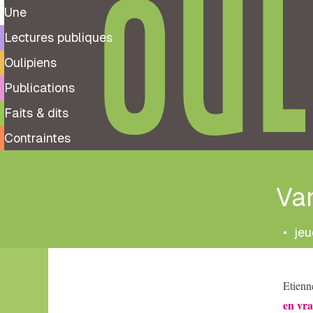
OUL
Une
Lectures publiques
Oulipiens
Publications
Faits & dits
Contraintes
Van
•
jeu
Tags
Etienn
Vanité
en vra