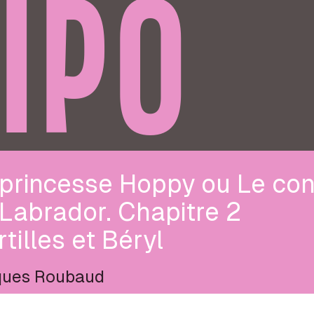
IPO
 princesse Hoppy ou Le con
Labrador. Chapitre 2
tilles et Béryl
ques Roubaud