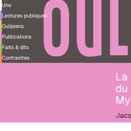
OUL
Une
Lectures publiques
Oulipiens
Publications
Faits & dits
Contraintes
La
du 
Myr
Jac