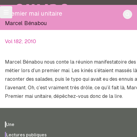
OULIPO
Premier mai unitaire
Marcel Bénabou
Vol 182; 2010
Marcel Bénabou nous conte la réunion manifestatoire des 
métier lors d’un premier mai. Les kinés s’étaient massés l
raconter des salades, puis le typo qui avait eu des ennuis av
l’avenant. Oh, c’est vraiment très drôle, ce qu’il fait là, Ma
Premier mai unitaire
, dépêchez-vous donc de la lire.
Une
Lectures publiques