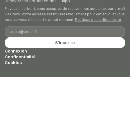
Recevez les actualités de l’Oulipo.
En vous inscrivant, vous acceptez de recevoir nos actualités par e-mail
via Brevo. Votre adresse est utilisée uniquement pour cet envoi et vous
pourrez vous désinscrire à tout moment.
Politique de confidentialité
.
Adresse e-mail
S’inscrire
Connexion
Confidentialité
Cookies