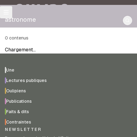
OULIPO
astronome
0
contenus
Chargement…
Une
Lectures publiques
Oulipiens
Publications
Faits & dits
Contraintes
NEWSLETTER