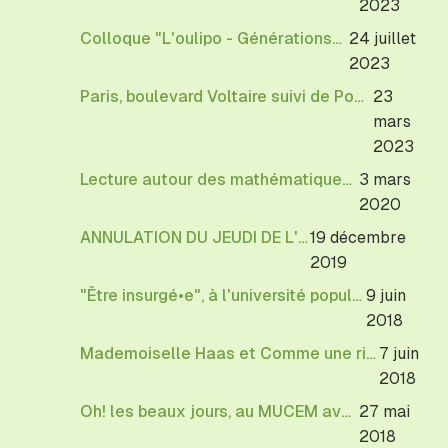
2023
Colloque "L'oulipo - Générations" à Cerisy-La-Salle
24 juillet
2023
Paris, boulevard Voltaire suivi de Ponts de Michèle Audin parait le 23 mars 2023
23
mars
2023
Lecture autour des mathématiques à l'Institut Poincaré
3 mars
2020
ANNULATION DU JEUDI DE L'OULIPO
19 décembre
2019
"Être insurgé•e", à l'université populaire de Bagnolet
9 juin
2018
Mademoiselle Haas et Comme une rivière bleue à la librairie le Phare
7 juin
2018
Oh! les beaux jours, au MUCEM avec Michèle Audin
27 mai
2018