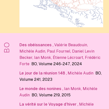
BO
Des obéissances
,
Valérie Beaudouin
,
Michèle Audin
,
Paul Fournel
,
Daniel Levin
Becker
,
Ian Monk
,
Étienne Lécroart
,
Frédéric
Forte
BO
, Volume 246-247
, 2024
Le jour de la réunion 148
,
Michèle Audin
BO
,
Volume 241
, 2023
Le monde des nonines
,
Ian Monk
,
Michèle
Audin
BO
, Volume 219
, 2015
La vérité sur le Voyage d’hiver
,
Michèle