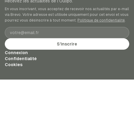
Recevez les actualités de l’Oulipo.
En vous inscrivant, vous acceptez de recevoir nos actualités par e-mail
via Brevo. Votre adresse est utilisée uniquement pour cet envoi et vous
pourrez vous désinscrire à tout moment.
Politique de confidentialité
.
Adresse e-mail
S’inscrire
Connexion
Confidentialité
Cookies