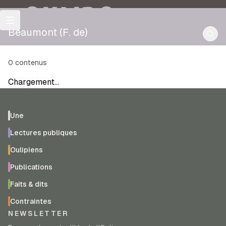
OULIPO
Beaumont (F. de)
0
contenus
Chargement…
Une
Lectures publiques
Oulipiens
Publications
Faits & dits
Contraintes
NEWSLETTER