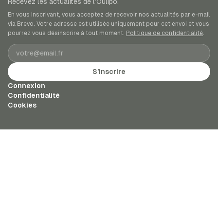
Recevez les actualités de l’Oulipo.
En vous inscrivant, vous acceptez de recevoir nos actualités par e-mail
via Brevo. Votre adresse est utilisée uniquement pour cet envoi et vous
pourrez vous désinscrire à tout moment.
Politique de confidentialité
.
Adresse e-mail
S’inscrire
Connexion
Confidentialité
Cookies