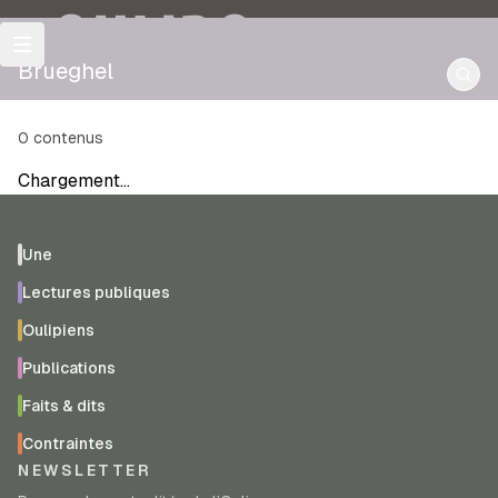
OULIPO
Brueghel
0
contenus
Chargement…
Une
Lectures publiques
Oulipiens
Publications
Faits & dits
Contraintes
NEWSLETTER