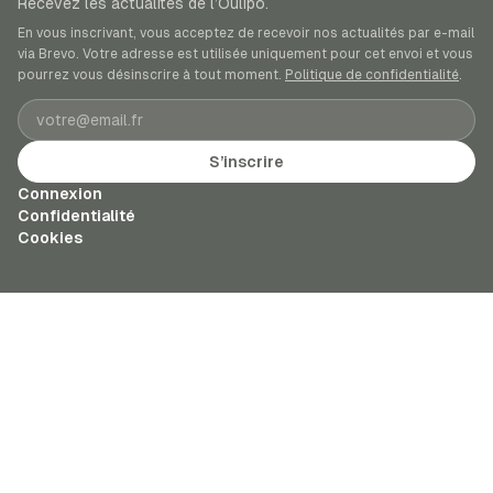
Recevez les actualités de l’Oulipo.
En vous inscrivant, vous acceptez de recevoir nos actualités par e-mail
via Brevo. Votre adresse est utilisée uniquement pour cet envoi et vous
pourrez vous désinscrire à tout moment.
Politique de confidentialité
.
Adresse e-mail
S’inscrire
Connexion
Confidentialité
Cookies