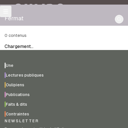
OULIPO
Fermat
0
contenus
Chargement…
Une
Lectures publiques
Oulipiens
Publications
Faits & dits
Contraintes
NEWSLETTER