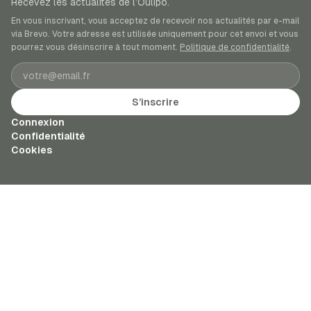
Recevez les actualités de l’Oulipo.
En vous inscrivant, vous acceptez de recevoir nos actualités par e-mail
via Brevo. Votre adresse est utilisée uniquement pour cet envoi et vous
pourrez vous désinscrire à tout moment.
Politique de confidentialité
.
Adresse e-mail
S’inscrire
Connexion
Confidentialité
Cookies