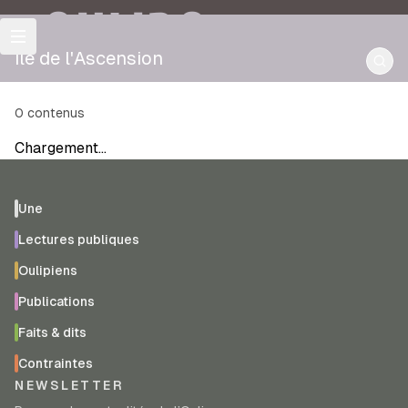
OULIPO
île de l'Ascension
0
contenus
Chargement…
Une
Lectures publiques
Oulipiens
Publications
Faits & dits
Contraintes
NEWSLETTER