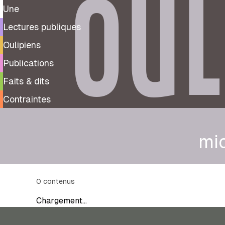
OUL
Une
Lectures publiques
Oulipiens
Publications
Faits & dits
Contraintes
mic
0
contenus
Chargement…