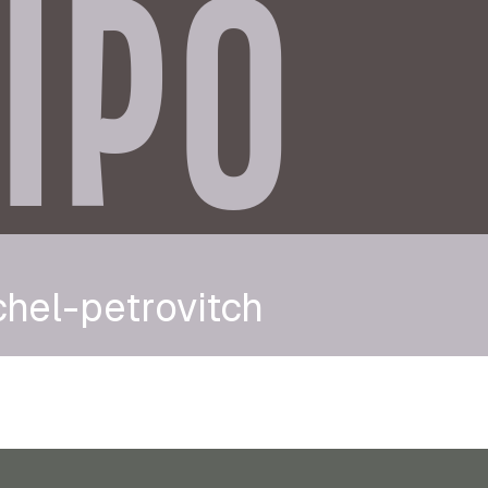
IPO
hel-petrovitch