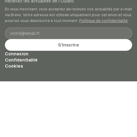
Recevez les actualités de l’Oulipo.
En vous inscrivant, vous acceptez de recevoir nos actualités par e-mail
via Brevo. Votre adresse est utilisée uniquement pour cet envoi et vous
pourrez vous désinscrire à tout moment.
Politique de confidentialité
.
Adresse e-mail
S’inscrire
Connexion
Confidentialité
Cookies