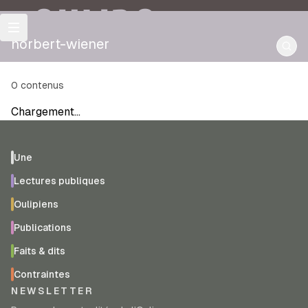
OULIPO
norbert-wiener
0
contenus
Chargement…
Une
Lectures publiques
Oulipiens
Publications
Faits & dits
Contraintes
NEWSLETTER