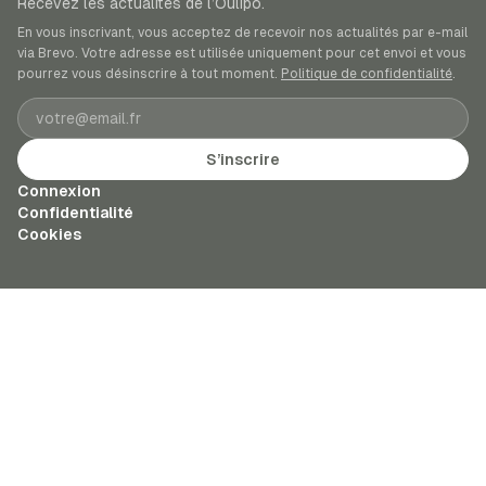
Recevez les actualités de l’Oulipo.
En vous inscrivant, vous acceptez de recevoir nos actualités par e-mail
via Brevo. Votre adresse est utilisée uniquement pour cet envoi et vous
pourrez vous désinscrire à tout moment.
Politique de confidentialité
.
Adresse e-mail
S’inscrire
Connexion
Confidentialité
Cookies