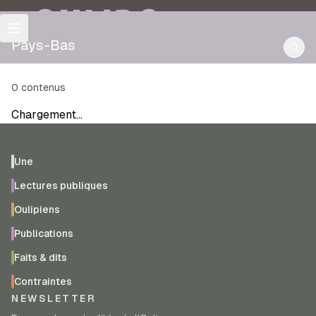
OULIPO
Pays-Bas
0
contenus
Chargement…
Une
Lectures publiques
Oulipiens
Publications
Faits & dits
Contraintes
NEWSLETTER