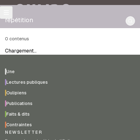
OULIPO
répétition
0
contenus
Chargement…
Une
Lectures publiques
Oulipiens
Publications
Faits & dits
Contraintes
NEWSLETTER