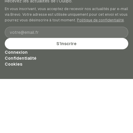
Recevez les actualités de l’Oulipo.
En vous inscrivant, vous acceptez de recevoir nos actualités par e-mail
via Brevo. Votre adresse est utilisée uniquement pour cet envoi et vous
pourrez vous désinscrire à tout moment.
Politique de confidentialité
.
Adresse e-mail
S’inscrire
Connexion
Confidentialité
Cookies