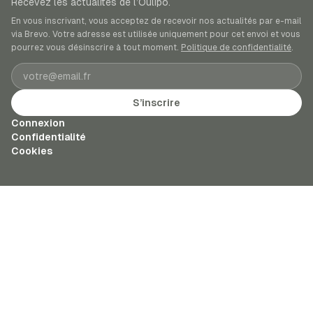
Recevez les actualités de l’Oulipo.
En vous inscrivant, vous acceptez de recevoir nos actualités par e-mail
via Brevo. Votre adresse est utilisée uniquement pour cet envoi et vous
pourrez vous désinscrire à tout moment.
Politique de confidentialité
.
Adresse e-mail
S’inscrire
Connexion
Confidentialité
Cookies