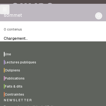
OULIPO
sommet
0
contenus
Chargement…
Une
Lectures publiques
Oulipiens
Publications
Faits & dits
Contraintes
NEWSLETTER