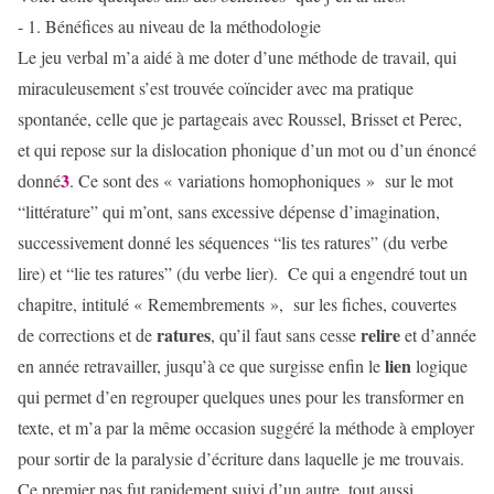
- 1. Bénéfices au niveau de la méthodologie
Le jeu verbal m’a aidé à me doter d’une méthode de travail, qui
miraculeusement s’est trouvée coïncider avec ma pratique
spontanée, celle que je partageais avec Roussel, Brisset et Perec,
et qui repose sur la dislocation phonique d’un mot ou d’un énoncé
3
donné
. Ce sont des « variations homophoniques » sur le mot
“littérature” qui m’ont, sans excessive dépense d’imagination,
successivement donné les séquences “lis tes ratures” (du verbe
lire) et “lie tes ratures” (du verbe lier). Ce qui a engendré tout un
chapitre, intitulé « Remembrements », sur les fiches, couvertes
ratures
relire
de corrections et de
, qu’il faut sans cesse
et d’année
lien
en année retravailler, jusqu’à ce que surgisse enfin le
logique
qui permet d’en regrouper quelques unes pour les transformer en
texte, et m’a par la même occasion suggéré la méthode à employer
pour sortir de la paralysie d’écriture dans laquelle je me trouvais.
Ce premier pas fut rapidement suivi d’un autre, tout aussi