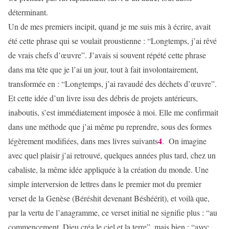
déterminant.
Un de mes premiers incipit, quand je me suis mis à écrire, avait
été cette phrase qui se voulait proustienne : “Longtemps, j’ai rêvé
de vrais chefs d’œuvre”. J’avais si souvent répété cette phrase
dans ma tête que je l’ai un jour, tout à fait involontairement,
transformée en : “Longtemps, j’ai ravaudé des déchets d’œuvre”.
Et cette idée d’un livre issu des débris de projets antérieurs,
inaboutis, s’est immédiatement imposée à moi. Elle me confirmait
dans une méthode que j’ai même pu reprendre, sous des formes
4
légèrement modifiées, dans mes livres suivants
. On imagine
avec quel plaisir j’ai retrouvé, quelques années plus tard, chez un
cabaliste, la même idée appliquée à la création du monde. Une
simple interversion de lettres dans le premier mot du premier
verset de la Genèse (Béréshit devenant Béshéérit), et voilà que,
par la vertu de l’anagramme, ce verset initial ne signifie plus : “au
commencement, Dieu créa le ciel et la terre”, mais bien : “avec