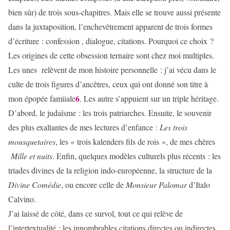
bien sûr) de trois sous-chapitres. Mais elle se trouve aussi présente
dans la juxtaposition, l’enchevêtrement apparent de trois formes
d’écriture : confession , dialogue, citations. Pourquoi ce choix ?
Les origines de cette obsession ternaire sont chez moi multiples.
Les unes relèvent de mon histoire personnelle : j’ai vécu dans le
culte de trois figures d’ancêtres, ceux qui ont donné son titre à
6
mon épopée famiiale
. Les autre s’appuient sur un triple héritage.
D’abord, le judaïsme : les trois patriarches. Ensuite, le souvenir
des plus exaltantes de mes lectures d’enfance :
Les trois
mousquetaires
, les « trois kalenders fils de rois », de mes chères
Mille et nuits
. Enfin, quelques modèles culturels plus récents : les
triades divines de la religion indo-européenne, la structure de la
Divine Comédie
, ou encore celle de
Monsieur Palomar
d’Italo
Calvino.
J’ai laissé de côté, dans ce survol, tout ce qui relève de
l’intertextualité : les innombrables citations directes ou indirectes,