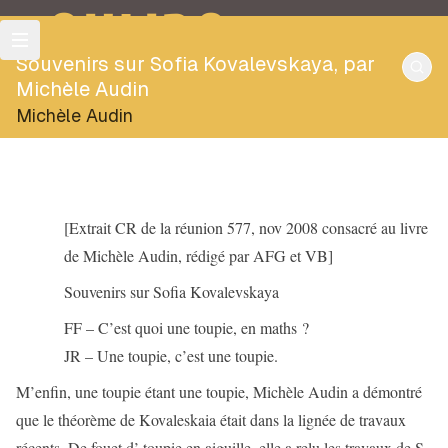
OULIPO
Souvenirs sur Sofia Kovalevskaya, par
Michèle Audin
Michèle Audin
[Extrait CR de la réunion 577, nov 2008 consacré au livre
de Michèle Audin, rédigé par AFG et VB]
Souvenirs sur Sofia Kovalevskaya
FF – C’est quoi une toupie, en maths ?
JR – Une toupie, c’est une toupie.
M’enfin, une toupie étant une toupie, Michèle Audin a démontré
que le théorème de Kovaleskaia était dans la lignée de travaux
récents. De fouet d’ toupie en aiguille, elle a relu les travaux de S.