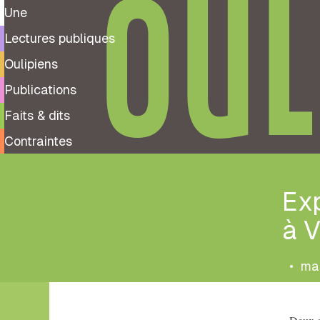
OUL
Une
Lectures publiques
Oulipiens
Publications
Faits & dits
Contraintes
Exp
à V
•
mar
Tags