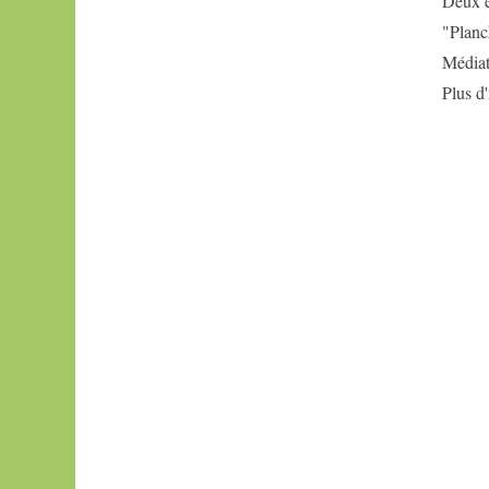
Deux e
exposition
bande
"Planc
dessinée
Médiat
oubapo
Plus d'