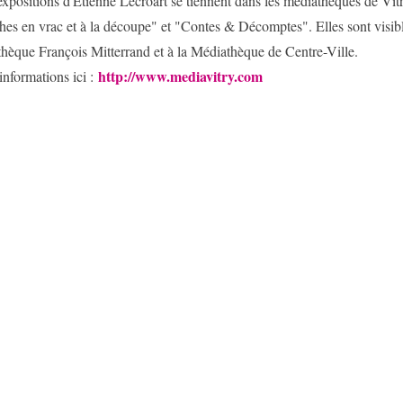
xpositions d'Etienne Lécroart se tiennent dans les médiathèques de Vit
hes en vrac et à la découpe" et "Contes & Décomptes". Elles sont visibl
hèque François Mitterrand et à la Médiathèque de Centre-Ville.
http://www.mediavitry.com
informations ici :