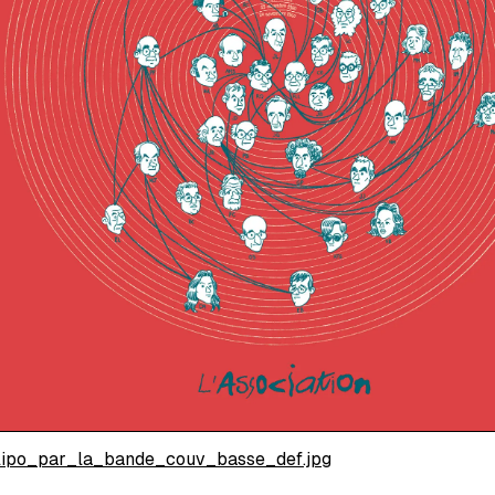
lipo_par_la_bande_couv_basse_def.jpg