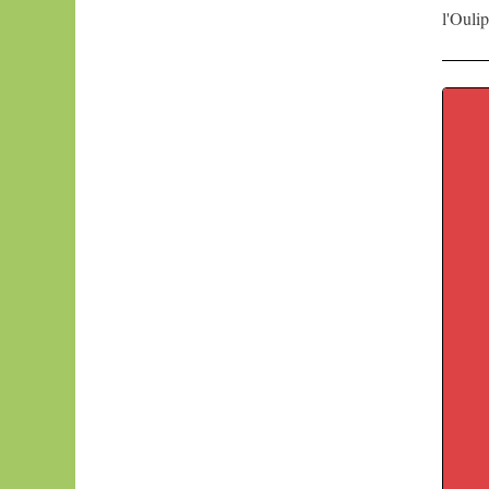
dessinée
l'Ouli
oubapo
lécroart