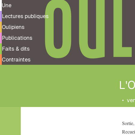
OUL
Une
Lectures publiques
Oulipiens
Publications
Faits & dits
Contraintes
L'O
•
ven
Tags
Sortie,
oulipo
bande
Recueil