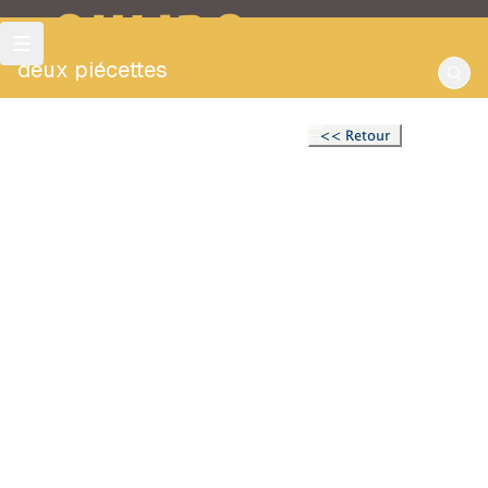
OULIPO
deux piécettes