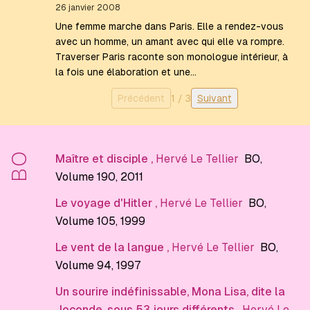
26 janvier 2008
Une femme marche dans Paris. Elle a rendez-vous
avec un homme, un amant avec qui elle va rompre.
Traverser Paris raconte son monologue intérieur, à
la fois une élaboration et une…
Précédent
1
/
3
Suivant
BO
Maître et disciple
,
Hervé Le Tellier
BO
,
Volume 190
, 2011
Le voyage d'Hitler
,
Hervé Le Tellier
BO
,
Volume 105
, 1999
Le vent de la langue
,
Hervé Le Tellier
BO
,
Volume 94
, 1997
Un sourire indéfinissable, Mona Lisa, dite la
Joconde, sous 53 jours différents
,
Hervé Le