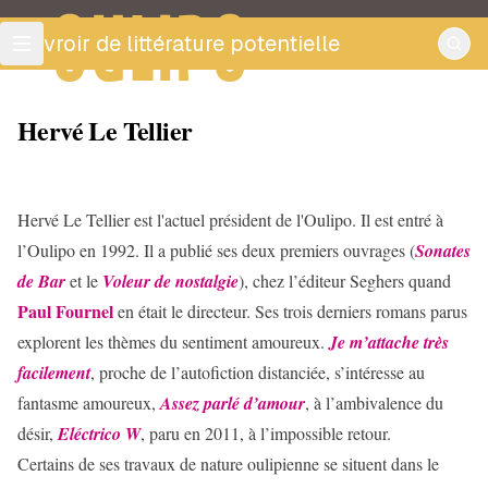
OULIPO
ouvroir de littérature potentielle
Hervé Le Tellier
Hervé
Le Tellier
est l'actuel président de l'Oulipo. Il est entré à
l’Oulipo en 1992. Il a publié ses deux premiers ouvrages (
Sonates
de Bar
et le
Voleur de nostalgie
), chez l’éditeur Seghers quand
Paul
Fournel
en était le directeur. Ses trois derniers romans parus
explorent les thèmes du sentiment amoureux.
Je m’attache très
facilement
, proche de l’autofiction distanciée, s’intéresse au
fantasme amoureux,
Assez parlé d’amour
, à l’ambivalence du
désir,
Eléctrico W
, paru en 2011, à l’impossible retour.
Certains de ses travaux de nature oulipienne se situent dans le