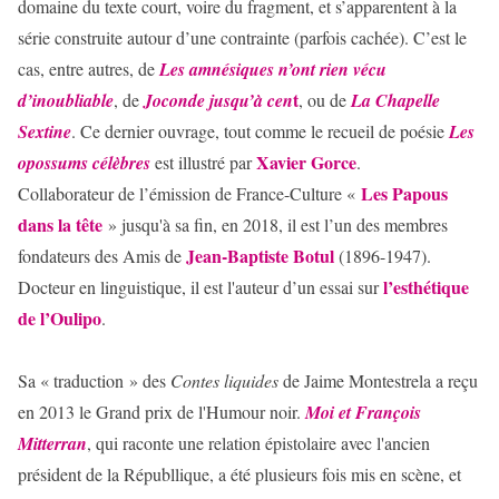
domaine du texte court, voire du fragment, et s’apparentent à la
série construite autour d’une contrainte (parfois cachée). C’est le
cas, entre autres, de
Les amnésiques n’ont rien vécu
t
d’inoubliable
, de
Joconde jusqu’à cen
, ou de
La Chapelle
Sextine
. Ce dernier ouvrage, tout comme le recueil de poésie
Les
Xavier
Gorce
opossums célèbres
est illustré par
.
Les Papous
Collaborateur de l’émission de France-Culture «
dans la tête
» jusqu'à sa fin, en 2018, il est l’un des membres
Jean-Baptiste
Botul
fondateurs des Amis de
(1896-1947).
l’esthétique
Docteur en linguistique, il est l'auteur d’un essai sur
de l’Oulipo
.
Sa « traduction » des
Contes liquides
de Jaime Montestrela a reçu
en 2013 le Grand prix de l'Humour noir.
Moi et François
Mitterran
, qui raconte une relation épistolaire avec l'ancien
président de la Républlique, a été plusieurs fois mis en scène, et