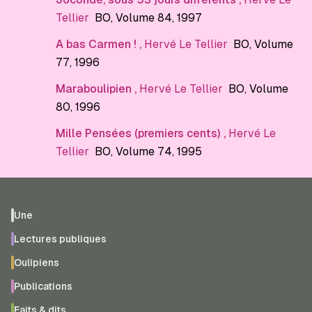
Tellier
BO
, Volume 84
, 1997
A bas Carmen !
,
Hervé Le Tellier
BO
, Volume
77
, 1996
Maraboulipien
,
Hervé Le Tellier
BO
, Volume
80
, 1996
Mille Pensées (premiers cents)
,
Hervé Le
Tellier
BO
, Volume 74
, 1995
Une
Lectures publiques
Oulipiens
Publications
Faits & dits