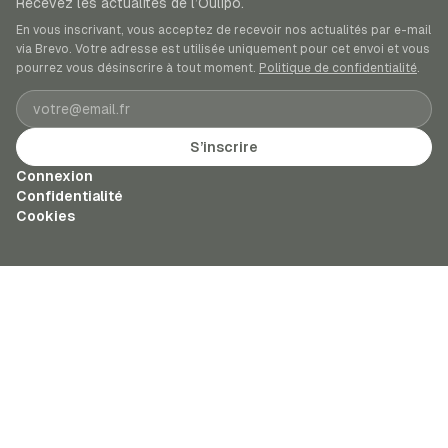
Recevez les actualités de l’Oulipo.
En vous inscrivant, vous acceptez de recevoir nos actualités par e-mail
via Brevo. Votre adresse est utilisée uniquement pour cet envoi et vous
pourrez vous désinscrire à tout moment.
Politique de confidentialité
.
Adresse e-mail
S’inscrire
Connexion
Confidentialité
Cookies