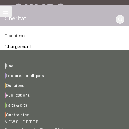
OULIPO
Chéritat
0
contenus
Chargement…
Une
Lectures publiques
Oulipiens
Publications
Faits & dits
Contraintes
NEWSLETTER