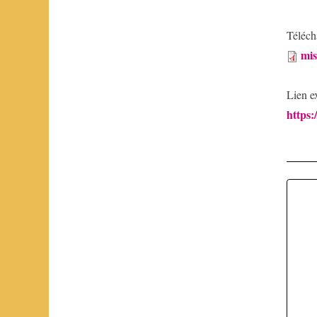
Télécha
mis
Lien e
https