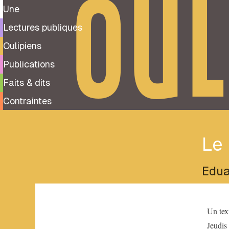
OUL
Une
Lectures publiques
Oulipiens
Publications
Faits & dits
Contraintes
Le
Edua
Tags
(
1
)
Un tex
Bibliothèques
Jeudis