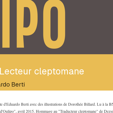
IPO
 Lecteur cleptomane
rdo Berti
te d'Eduardo Berti avec des illustrations de Dorothée Billard. Lu à la 
 d'Oulipo", avril 2015. Hommage au "Traducteur cleptomane" de Dezső