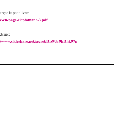
rger le petit livre:
e-en-page-cleptomane-3.pdf
xterne:
://www.slideshare.net/secret/Dlz9Ur9hDhk97n