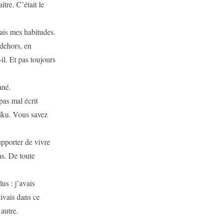
ître. C’était le
vais mes habitudes.
 dehors, en
-il. Et pas toujours
nné.
 pas mal écrit
aïku. Vous savez
upporter de vivre
as. De toute
us : j’avais
vivais dans ce
 autre.