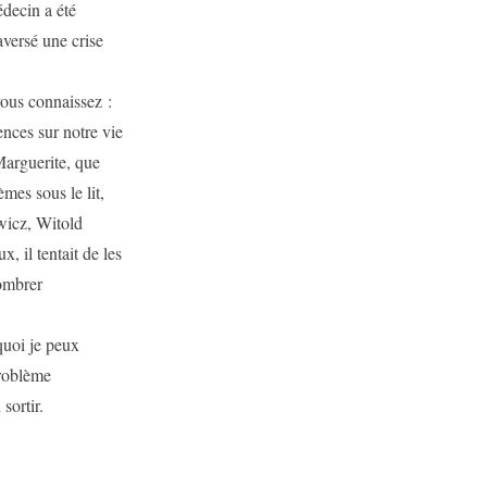
édecin a été
raversé une crise
vous connaissez :
ences sur notre vie
Marguerite, que
mes sous le lit,
wicz, Witold
 il tentait de les
sombrer
quoi je peux
problème
sortir.