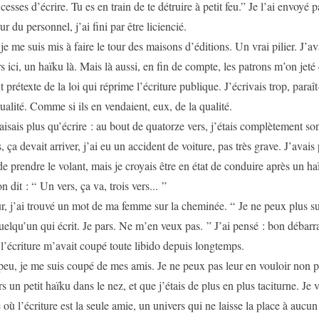
cesses d’écrire. Tu es en train de te détruire à petit feu.” Je l’ai envoyé pa
ur du personnel, j’ai fini par être liciencié.
 je me suis mis à faire le tour des maisons d’éditions. Un vrai pilier. J’a
s ici, un haïku là. Mais là aussi, en fin de compte, les patrons m’on jeté
 prétexte de la loi qui réprime l’écriture publique. J’écrivais trop, paraît
qualité. Comme si ils en vendaient, eux, de la qualité.
faisais plus qu’écrire : au bout de quatorze vers, j’étais complètement so
, ça devait arriver, j’ai eu un accident de voiture, pas très grave. J’avais
de prendre le volant, mais je croyais être en état de conduire après un h
n dit : “ Un vers, ça va, trois vers... ”
r, j’ai trouvé un mot de ma femme sur la cheminée. “ Je ne peux plus s
uelqu’un qui écrit. Je pars. Ne m’en veux pas. ” J’ai pensé : bon débarr
 l’écriture m’avait coupé toute libido depuis longtemps.
peu, je me suis coupé de mes amis. Je ne peux pas leur en vouloir non pl
s un petit haïku dans le nez, et que j’étais de plus en plus taciturne. Je 
où l’écriture est la seule amie, un univers qui ne laisse la place à aucun