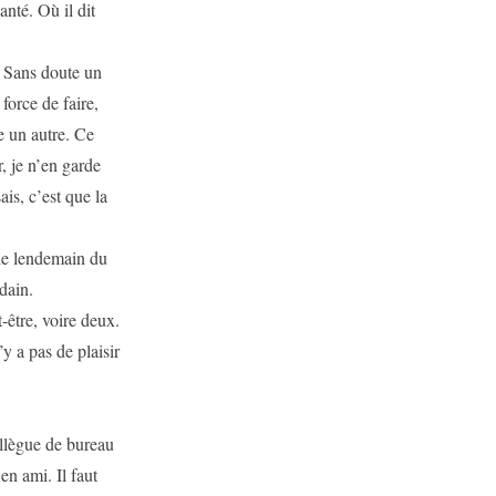
anté. Où il dit
. Sans doute un
force de faire,
re un autre. Ce
r, je n’en garde
is, c’est que la
 le lendemain du
dain.
-être, voire deux.
y a pas de plaisir
ollègue de bureau
en ami. Il faut