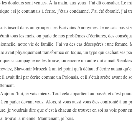
s les douleurs sont venues. À la main, aux yeux. J’ai dû consulter. Le m
ique : si je continuais à écrire, j’étais condamné. J’ai été ébranlé, j’ai t
suis inscrit dans un groupe : les Écrivains Anonymes. Je ne sais pas si 
réunit tous les mois, on parle de nos problèmes d’écritures, des conséqu
sionnelle, notre vie de famille. J’ai vu des cas désespérés : une femme, 
ture avait physiquement transformée en loque, un type qui cachait ses poè
r que sa compagne ne les trouve, ou encore un autre qui aimait Sienkie
wicz, Slawomir Mrozek à un tel point qu’à défaut d’écrire autant qu’eux,
: il avait fini par écrire comme un Polonais, et il s’était arrêté avant de 
ètement.
 Aujourd’hui, je vais mieux. Tout cela appartient au passé, et c’est pour
r à en parler devant vous. Alors, si vous aussi vous êtes confronté à un 
ure, je voudrais dire que c’est à chacun de trouver en soi sa voie pour en 
’ai trouvé la mienne. Maintenant, je bois.