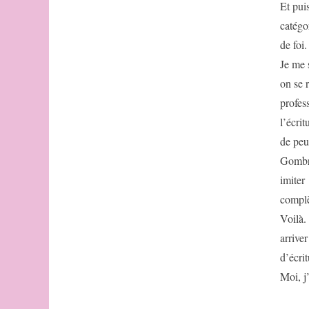
Et pui
catégor
de foi.
Je me 
on se 
profes
l’écri
de peu
Gombro
imiter 
compl
Voilà.
arrive
d’écrit
Moi, j