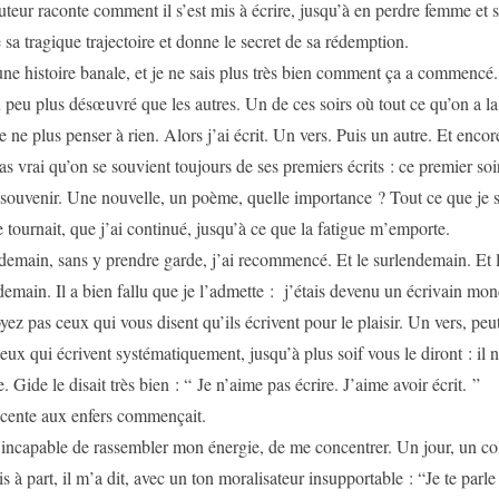
uteur raconte comment il s’est mis à écrire, jusqu’à en perdre femme et s
e sa tragique trajectoire et donne le secret de sa rédemption.
une histoire banale, et je ne sais plus très bien comment ça a commencé
n peu plus désœuvré que les autres. Un de ces soirs où tout ce qu’on a la 
e ne plus penser à rien. Alors j’ai écrit. Un vers. Puis un autre. Et enco
as vrai qu’on se souvient toujours de ses premiers écrits : ce premier soi
souvenir. Une nouvelle, un poème, quelle importance ? Tout ce que je sa
e tournait, que j’ai continué, jusqu’à ce que la fatigue m’emporte.
demain, sans y prendre garde, j’ai recommencé. Et le surlendemain. Et
demain. Il a bien fallu que je l’admette : j’étais devenu un écrivain mon
yez pas ceux qui vous disent qu’ils écrivent pour le plaisir. Un vers, peut
eux qui écrivent systématiquement, jusqu’à plus soif vous le diront : il n’
e. Gide le disait très bien : “ Je n’aime pas écrire. J’aime avoir écrit. ”
cente aux enfers commençait.
s incapable de rassembler mon énergie, de me concentrer. Un jour, un c
s à part, il m’a dit, avec un ton moralisateur insupportable : “Je te parle 