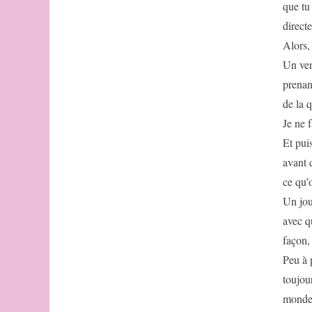
jours
que tu 
de
directe
l’Oulipo
Alors,
La
fin
Un ver
des
prenant
Oulipiens
de la 
La
colère
Je ne 
de
Et puis
Bénabou
de
avant 
Mekhnès
ce qu’o
Comment
Un jou
retenir
les
avec q
tables
façon,
de
Peu à 
nain
et
toujour
autres
monde 