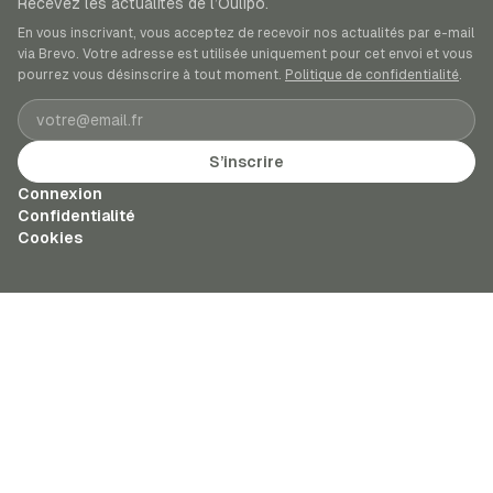
Recevez les actualités de l’Oulipo.
En vous inscrivant, vous acceptez de recevoir nos actualités par e-mail
via Brevo. Votre adresse est utilisée uniquement pour cet envoi et vous
pourrez vous désinscrire à tout moment.
Politique de confidentialité
.
Adresse e-mail
S’inscrire
Connexion
Confidentialité
Cookies