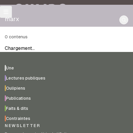
OULIPO
marx
0
contenus
Chargement…
Une
Lectures publiques
Oulipiens
Publications
Faits & dits
Contraintes
NEWSLETTER