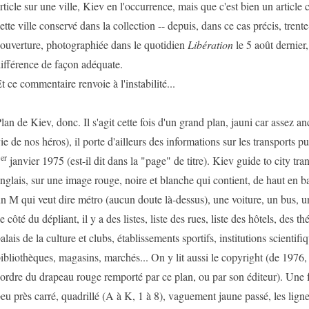
rticle sur une ville, Kiev en l'occurrence, mais que c'est bien un article
ette ville conservé dans la collection -- depuis, dans ce cas précis, trent
ouverture, photographiée dans le quotidien
Libération
le 5 août dernier,
ifférence de façon adéquate.
t ce commentaire renvoie à l'instabilité...
lan de Kiev, donc. Il s'agit cette fois d'un grand plan, jauni car assez anc
ie de nos héros), il porte d'ailleurs des informations sur les transports pu
er
1
janvier 1975 (est-il dit dans la "page" de titre). Kiev guide to city transp
nglais, sur une image rouge, noire et blanche qui contient, de haut en ba
n M qui veut dire métro (aucun doute là-dessus), une voiture, un bus, un
e côté du dépliant, il y a des listes, liste des rues, liste des hôtels, des 
alais de la culture et clubs, établissements sportifs, institutions scientifi
ibliothèques, magasins, marchés... On y lit aussi le copyright (de 1976, 
'ordre du drapeau rouge remporté par ce plan, ou par son éditeur). Une fo
eu près carré, quadrillé (A à K, 1 à 8), vaguement jaune passé, les ligne