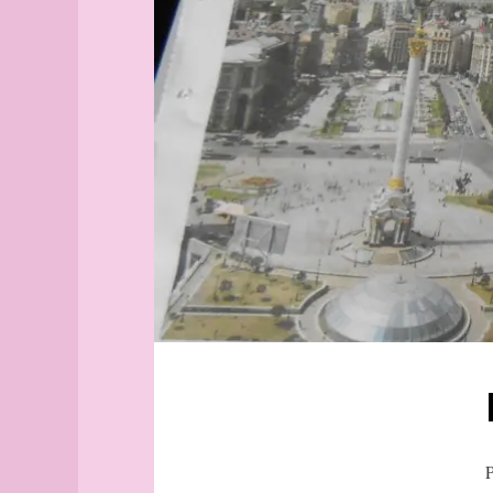
Aix-
Tchapaev
en-
Tchekhov
Provence
Tolstoï
Alborg
Pouchkine
aleph
Kalinine
Alger
(guide
marx
officiel)
Tourgueniev
Alger
Gogol
(plan
Commune
guide)
Kirov
Angers
Union
angles
soviétique
archipel
Russie
Arhus
Les
armée
Tableaux
arpenteur
d'un
exposition
atlas
Moussorgski
atlas
P
(suite)
Dniepr