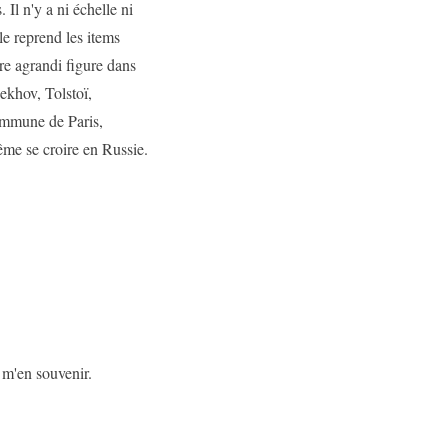
 Il n'y a ni échelle ni
le reprend les items
tre agrandi figure dans
ekhov, Tolstoï,
mmune de Paris,
ême se croire en Russie.
s m'en souvenir.