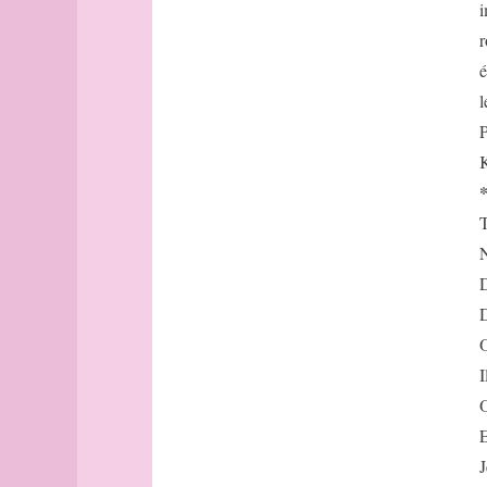
bout
i
Brest
r
Budapest
é
Budapest
l
(suite)
P
Buenos-
Aires
K
Buffalo
cadastre
T
Caen
N
Cambridge
D
canal
cap
D
Cargèse
O
carré
I
carte
O
cartographe
E
Casablanca
J
casbah