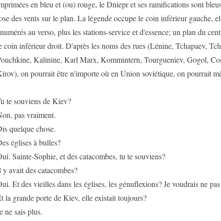
mprimées en bleu et (ou) rouge, le Dniepr et ses ramifications sont bleus.
ose des vents sur le plan. La légende occupe le coin inférieur gauche, el
numérés au verso, plus les stations-service et d'essence; un plan du cen
e coin inférieur droit. D'après les noms des rues (Lénine, Tchapaev, Tch
ouchkine, Kalinine, Karl Marx, Kommintern, Tourgueniev, Gogol, Co
irov), on pourrait être n'importe où en Union soviétique, on pourrait m
*
u te souviens de Kiev?
on, pas vraiment.
is quelque chose.
es églises à bulles?
ui. Sainte-Sophie, et des catacombes, tu te souviens?
l y avait des catacombes?
ui. Et des vieilles dans les églises, les génuflexions? Je voudrais ne pa
t la grande porte de Kiev, elle existait toujours?
e ne sais plus.