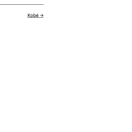
Kobé
→