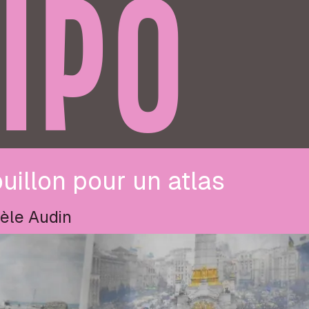
IPO
uillon pour un atlas
èle Audin