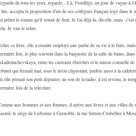
egarde de tous tes yeux, regarde... Là, Fiordiligi, un jour de vague-à-l'
 lire, accepta la proposition d'un de ses collègues français logé dans le
ui prêter le roman qu'il venait de finir. Je l'ai déjà lu, dit-elle, mais c'est
elu. Je vais le relire.
elire ce livre, elle a ensuite employé une partie de sa vie à le faire, mais
remière fois, le plus souvent dans la baignoire de la salle de bains, dans
kademichevskaya, entre les carreaux ébréchés et le miroir constellé de t
obinet qui fermait mal, sous le néon clignotant, parfois aussi à la cafeter
ù elle prenait son petit déjeuner, au son de la radio, il est revenu, le te
remière fois de la relecture.
omme aux hommes et aux femmes, il arrive aux livres et aux villes de s
asard, le siège de Lisbonne à Grenoble, la rue Simon-Crubellier à Mos