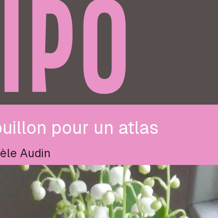
IPO
uillon pour un atlas
èle Audin