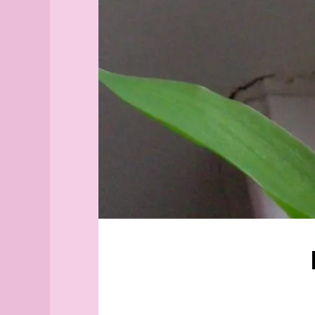
Aix-
Histoire
en-
du
Provence
siège
Alborg
de
aleph
Lisbonne
Alger
GP
(guide
Saramago
officiel)
La
Alger
Vie
(plan
mode
guide)
d'emploi
Angers
Grenoble
angles
Verne
archipel
Michel
Arhus
Strogoff
armée
arpenteur
atlas
atlas
(suite)