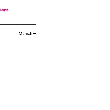
mages
.
Munich
→