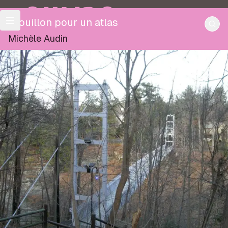
OULIPO
Brouillon pour un atlas
Michèle Audin