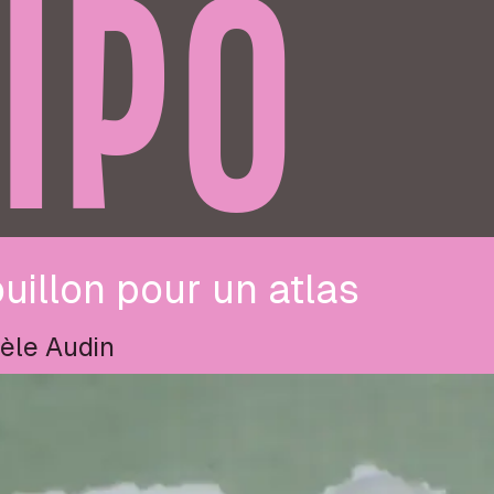
IPO
uillon pour un atlas
èle Audin