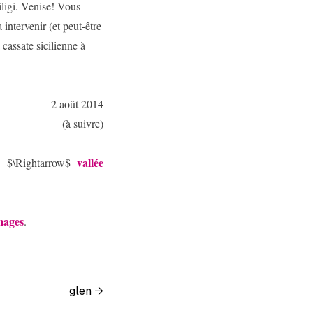
rdiligi. Venise! Vous
 intervenir (et peut-être
cassate sicilienne à
2 août 2014
(à suivre)
vallée
$\Rightarrow$
mages
.
glen
→