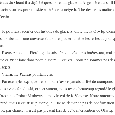
éracs du Géant il a déjà été question et du glacier d'Argentière aussi. Il 
laciers sur lesquels on skie en été, de la neige fraîche des petits matins d
ervin.
- Je pourrais raconter des histoires de glaciers, dit le vieux Qfwfq. Co
st tombé dans une crevasse et dont le glacier ramène les restes au jour q
ard.
- Excusez-moi, dit Fiordiligi, je suis sûre que c'est très intéressant, mais
ue ça vient faire dans notre histoire. C'est vrai, nous ne sommes pas de
laciers.
- Vraiment? J'aurais pourtant cru.
- Par exemple, explique-t-elle, nous n'avons jamais utilisé de crampons, n
ous avons fait du ski, oui, et surtout, nous avons beaucoup regardé le gl
asse et la Pointe Mathews, depuis le col de la Vanoise. Notre amour pou
rand, mais il est aussi platonique. Elle ne demande pas de confirmatio
ue, par chance, il n'est pas présent lors de cette intervention de Qfwfq.