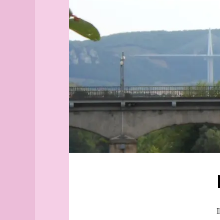
Aix-
tannerie
en-
mégisserie
Provence
Dourbie
Alborg
Larzac
aleph
pont
Alger
(guide
officiel)
Alger
(plan
guide)
Angers
angles
archipel
Arhus
armée
arpenteur
atlas
atlas
I
(suite)