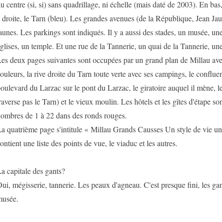
u centre (si, si) sans quadrillage, ni échelle (mais daté de 2003). En bas
 droite, le Tarn (bleu). Les grandes avenues (de la République, Jean Jau
aunes. Les parkings sont indiqués. Il y a aussi des stades, un musée, u
glises, un temple. Et une rue de la Tannerie, un quai de la Tannerie, un
es deux pages suivantes sont occupées par un grand plan de Millau av
ouleurs, la rive droite du Tarn toute verte avec ses campings, le conflue
oulevard du Larzac sur le pont du Larzac, le giratoire auquel il mène, l
raverse pas le Tarn) et le vieux moulin. Les hôtels et les gîtes d'étape so
ombres de 1 à 22 dans des ronds rouges.
a quatrième page s'intitule « Millau Grands Causses Un style de vie un s
ontient une liste des points de vue, le viaduc et les autres.
a capitale des gants?
ui, mégisserie, tannerie. Les peaux d'agneau. C'est presque fini, les gan
usée.