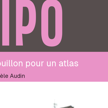
IPO
uillon pour un atlas
èle Audin