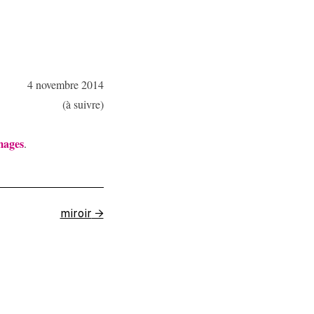
4 novembre 2014
(à suivre)
mages
.
miroir
→