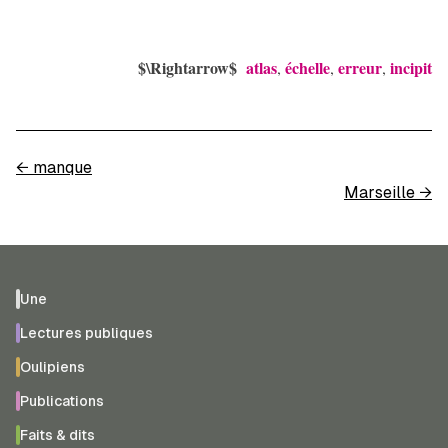
$\Rightarrow$
atlas
échelle
erreur
incipit
,
,
,
←
manque
Marseille
→
Une
Lectures publiques
Oulipiens
Publications
Faits & dits