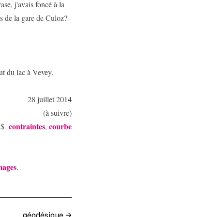
ase, j'avais foncé à la
ns de la gare de Culoz?
ut du lac à Vevey.
28 juillet 2014
(à suivre)
contraintes
courbe
ow$
,
mages
.
géodésique
→