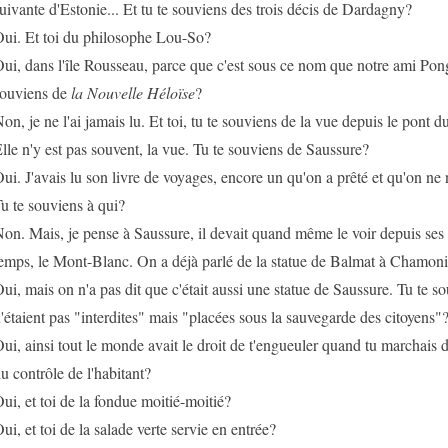
uivante d'Estonie... Et tu te souviens des trois décis de Dardagny?
ui. Et toi du philosophe Lou-So?
ui, dans l'île Rousseau, parce que c'est sous ce nom que notre ami Pong
ouviens de
la Nouvelle Héloïse
?
on, je ne l'ai jamais lu. Et toi, tu te souviens de la vue depuis le pont
lle n'y est pas souvent, la vue. Tu te souviens de Saussure?
ui. J'avais lu son livre de voyages, encore un qu'on a prêté et qu'on ne
u te souviens à qui?
on. Mais, je pense à Saussure, il devait quand même le voir depuis ses 
emps, le Mont-Blanc. On a déjà parlé de la statue de Balmat à Chamon
ui, mais on n'a pas dit que c'était aussi une statue de Saussure. Tu te s
'étaient pas "interdites" mais "placées sous la sauvegarde des citoyens"
ui, ainsi tout le monde avait le droit de t'engueuler quand tu marchais 
u contrôle de l'habitant?
ui, et toi de la fondue moitié-moitié?
ui, et toi de la salade verte servie en entrée?