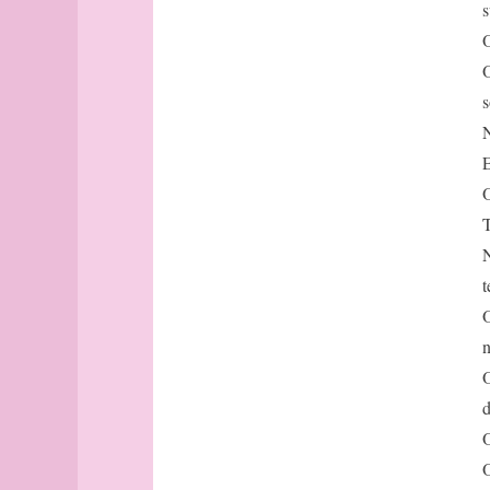
bout
s
Brest
O
Budapest
O
Budapest
s
(suite)
N
Buenos-
Aires
E
Buffalo
O
cadastre
T
Caen
N
Cambridge
t
canal
cap
O
Cargèse
n
carré
O
carte
d
cartographe
O
Casablanca
O
casbah