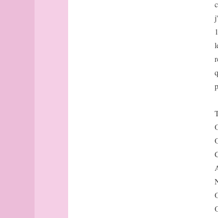
Avignon
c
Bâle
j
Banff
1
Barcelone
l
Barcelone
r
(suite)
base
q
bâtonnets
p
Berlin
bibliographie
T
Bilbao
O
Bombay
O
Bonn
Bordeaux
C
Bordeaux
A
(suite)
N
Boston
O
Bougainville
O
boussole