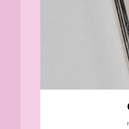
Aix-
chocolat
en-
Pologne
Provence
Estonie
Alborg
lac
aleph
Léman
Alger
Rousseau
(guide
officiel)
Pong
Alger
La
(plan
Nouvelle
guide)
Héloïse
Angers
Mont-
Blanc
angles
Balmat
archipel
Saussure
Arhus
Chamonix
armée
Culoz
arpenteur
Vevey
atlas
Suisse
atlas
P
(suite)