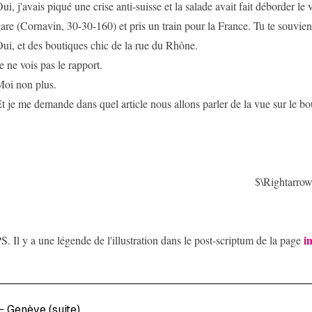
ui, j'avais piqué une crise anti-suisse et la salade avait fait déborder le v
are (Cornavin, 30-30-160) et pris un train pour la France. Tu te souvie
ui, et des boutiques chic de la rue du Rhône.
e ne vois pas le rapport.
oi non plus.
t je me demande dans quel article nous allons parler de la vue sur le bo
$\Rightarr
i
S. Il y a une légende de l'illustration dans le post-scriptum de la page
←
Genève (suite)