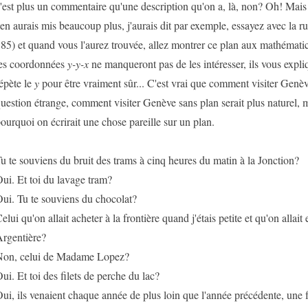
'est plus un commentaire qu'une description qu'on a, là, non? Oh! Mai
'en aurais mis beaucoup plus, j'aurais dit par exemple, essayez avec la r
85) et quand vous l'aurez trouvée, allez montrer ce plan aux mathématici
es coordonnées
y-y-x
ne manqueront pas de les intéresser, ils vous expli
épète le
y
pour être vraiment sûr... C'est vrai que comment visiter Genèv
uestion étrange, comment visiter Genève sans plan serait plus naturel, m
ourquoi on écrirait une chose pareille sur un plan.
u te souviens du bruit des trams à cinq heures du matin à la Jonction?
ui. Et toi du lavage tram?
ui. Tu te souviens du chocolat?
elui qu'on allait acheter à la frontière quand j'étais petite et qu'on allai
rgentière?
on, celui de Madame Lopez?
ui. Et toi des filets de perche du lac?
ui, ils venaient chaque année de plus loin que l'année précédente, une 