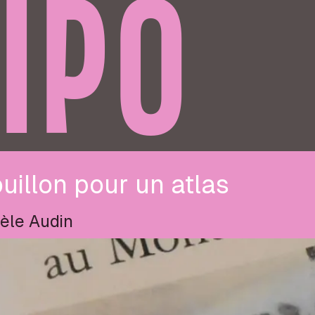
IPO
uillon pour un atlas
èle Audin