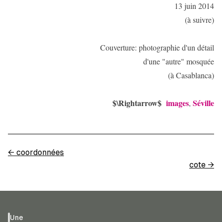
13 juin 2014
(à suivre)
Couverture: photographie d'un détail
d'une "autre" mosquée
(à Casablanca)
$\Rightarrow$
images
Séville
,
←
coordonnées
cote
→
Une