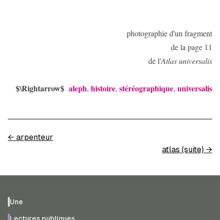
photographie d'un fragment
de la page 11
de l'
Atlas universalis
$\Rightarrow$
aleph
histoire
stéréographique
universalis
,
,
,
←
arpenteur
atlas (suite)
→
Une
Lectures publiques