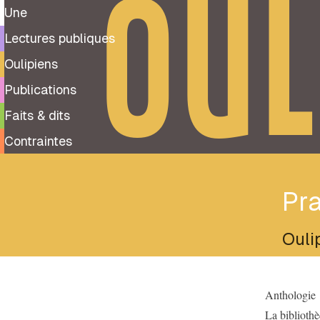
OUL
Une
Lectures publiques
Oulipiens
Publications
Faits & dits
Contraintes
Pra
Ouli
Anthologie
La biblioth