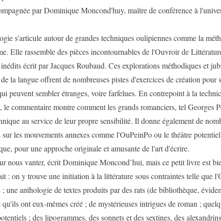
ompagnée par Dominique Moncond'huy, maître de conférence à l'univer
logie s'articule autour de grandes techniques oulipiennes comme la mé
e. Elle rassemble des pièces incontournables de l'Ouvroir de Littérature
s inédits écrit par Jacques Roubaud. Ces explorations méthodiques et jubi
s de la langue offrent de nombreuses pistes d'exercices de création pour 
qui peuvent sembler étranges, voire farfelues. En contrepoint à la technic
, le commentaire montre comment les grands romanciers, tel Georges Pe
echnique au service de leur propre sensibilité. Il donne également de nom
s sur les mouvements annexes comme l'OuPeinPo ou le théâtre potentie
ue, pour une approche originale et amusante de l'art d'écrire.
ur nous vanter, écrit Dominique Moncond’hui, mais ce petit livre est bi
ait : on y trouve une initiation à la littérature sous contraintes telle que l'
 ; une anthologie de textes produits par des rats (de bibliothèque, évid
e qu'ils ont eux-mêmes créé ; de mystérieuses intrigues de roman ; quelq
tentiels ; des lipogrammes, des sonnets et des sextines, des alexandrins