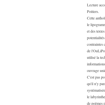
Lecture acc
Poitiers.
Cette antho
le lipogramm
et des texte
potentialité
contraintes 
de l'OuLiPo
utilisé la t
information
ouvrage uniq
C'est pas po
qu'il n'y par
systématisée
le labyrinth
de poèmes po