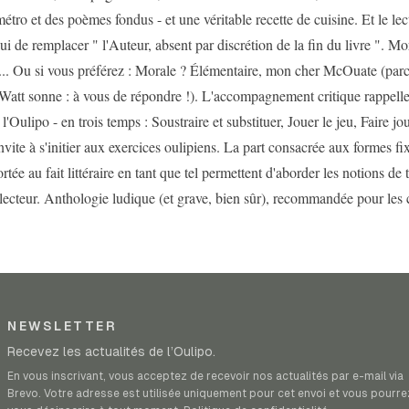
tro et des poèmes fondus - et une véritable recette de cuisine. Et le lec
lui de remplacer " l'Auteur, absent par discrétion de la fin du livre ". Mo
... Ou si vous préférez : Morale ? Élémentaire, mon cher McOuate (par
att sonne : à vous de répondre !). L'accompagnement critique rappelle
l'Oulipo - en trois temps : Soustraire et substituer, Jouer le jeu, Faire jou
invite à s'initier aux exercices oulipiens. La part consacrée aux formes 
ortée au fait littéraire en tant que tel permettent d'aborder les notions de t
 lecteur. Anthologie ludique (et grave, bien sûr), recommandée pour les 
NEWSLETTER
Recevez les actualités de l’Oulipo.
En vous inscrivant, vous acceptez de recevoir nos actualités par e-mail via
Brevo. Votre adresse est utilisée uniquement pour cet envoi et vous pourre