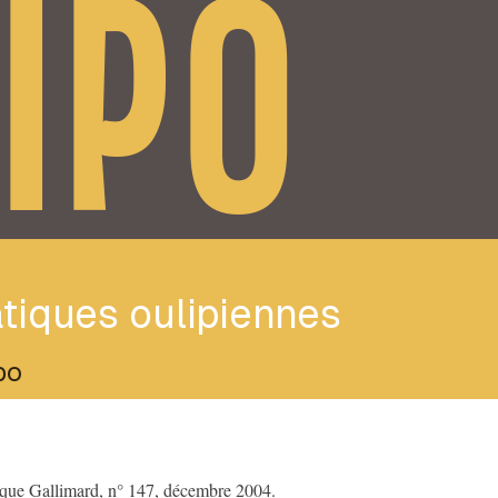
IPO
tiques oulipiennes
po
èque Gallimard, n° 147, décembre 2004.