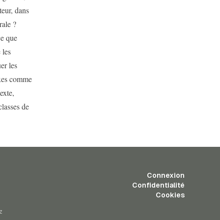
teur, dans
rale ?
ce que
 les
er les
fixes comme
exte,
classes de
Connexion
Confidentialité
Cookies
z