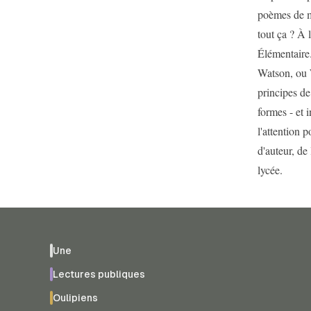
poèmes de mé
tout ça ? À 
Élémentaire
Watson, ou W
principes de 
formes - et 
l'attention p
d'auteur, de
lycée.
Une
Lectures publiques
Oulipiens