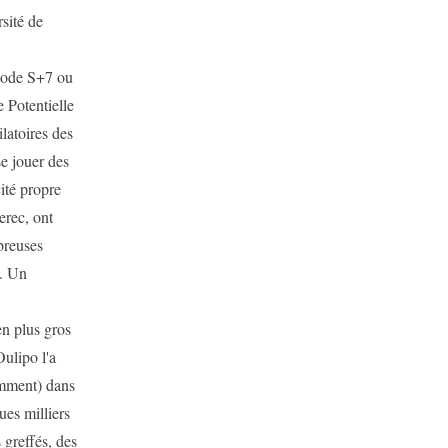
sité de
thode S+7 ou
 Potentielle
latoires des
se jouer des
ité propre
rec, ont
breuses
l. Un
en plus gros
Oulipo l'a
emment) dans
ues milliers
 greffés, des