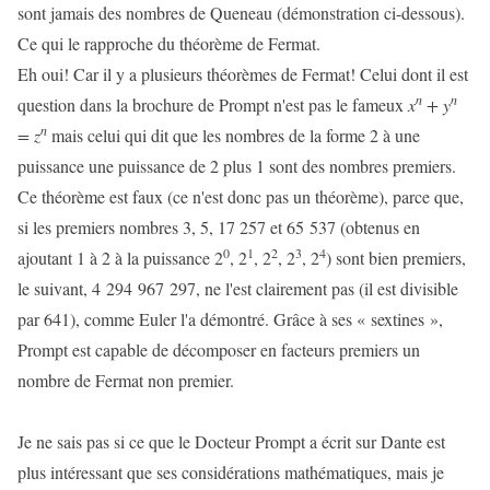
sont jamais des nombres de Queneau (démonstration ci-dessous).
Ce qui le rapproche du théorème de Fermat.
Eh oui! Car il y a plusieurs théorèmes de Fermat! Celui dont il est
n
n
question dans la brochure de Prompt n'est pas le fameux
x
+ y
n
= z
mais celui qui dit que les nombres de la forme 2 à une
puissance une puissance de 2 plus 1 sont des nombres premiers.
Ce théorème est faux (ce n'est donc pas un théorème), parce que,
si les premiers nombres 3, 5, 17 257 et 65 537 (obtenus en
0
1
2
3
4
ajoutant 1 à 2 à la puissance 2
, 2
, 2
, 2
, 2
) sont bien premiers,
le suivant, 4 294 967 297, ne l'est clairement pas (il est divisible
par 641), comme Euler l'a démontré. Grâce à ses « sextines »,
Prompt est capable de décomposer en facteurs premiers un
nombre de Fermat non premier.
Je ne sais pas si ce que le Docteur Prompt a écrit sur Dante est
plus intéressant que ses considérations mathématiques, mais je