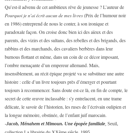
Qu’est-il advenu de cet ambitieux rêve de jeunesse ? L’auteur de
Pourquoi je n’ai écrit aucun de mes livres
(Prix de l’humour noir
en 1986) entreprend de nous le conter, à son ironique et
paradoxale façon. On croise donc bien ici des aïeux et des
parents, des vizirs et des sultans, des rebelles et des brigands, des
rabbins et des marchands, des cavaliers berbères dans leur
burnous flottant et même, dans un coin de ce décor imposant,
l’ombre menaçante d’un empereur allemand. Mais,
insensiblement, au récit épique projeté va se substituer une autre
histoire : celle d’un livre toujours près d’émerger et pourtant
toujours à recommencer. Sans doute est-ce là, en fin de compte, le
secret de cette œuvre inclassable : s’y entrelacent, en une trame
délicate, le savoir de l’historien, les ruses de l’écrivain oulipien et
la longue mémoire, obstinée, de l’enfant juif marocain.
-
Jacob, Ménahem et Mimoun. Une épopée familiale
,
Seuil,
collection La librairie du XXème siècle, 1995