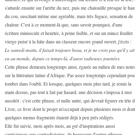
s'attarde ensuite sur l'arrête du nez, puis me chatouille presque le hau
du cou, suscitant même une agréable, mais très fugace, sensation de
chaleur. C'est à ce moment-là que, sans savoir pourquoi, d'une
écriture minuscule et heurtée, à peine lisible, et sur un mince feuillet
vierge puisé à la hâte dans un classeur encore grand ouvert, j'écris :
Le samedi matin, il faisait toujours beau, et je ne crois pas qu'il y ait
eu au monde, depuis ce temps-là, d'aussi radieuses journées.
Cette phrase demeura longtemps ainsi, égarée au milieu de mes note
sur la littérature latine d'Afrique. Pas assez longtemps cependant pou
tomber dans l'oubli. Et lorsque, quelques mois plus tard, je remis la
main dessus, pas tout à fait par hasard, une décision s'imposa à moi
aussitôt : c'est cette phrase, et nulle autre, qui devrait figurer en tête 
Livre, ce livre dont le projet m'occupait depuis plusieurs mois et don
quelques menus fragments étaient déjà à peu près rédigés.
Elle fut suivie, mois après mois, au gré d'inspirations aussi
capricieuses que contradictoires, de beaucoup d'autres phrases,