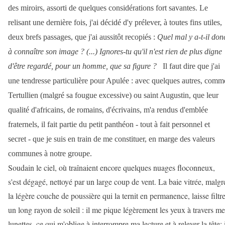
des miroirs, assorti de quelques considérations fort savantes. Le
relisant une dernière fois, j'ai décidé d'y prélever, à toutes fins utiles,
deux brefs passages, que j'ai aussitôt recopiés :
Quel mal y a-t-il don
à connaître son image ? (...) Ignores-tu qu'il n'est rien de plus digne
d'être regardé, pour un homme, que sa figure ?
Il faut dire que j'ai
une tendresse particulière pour Apulée : avec quelques autres, comm
Tertullien (malgré sa fougue excessive) ou saint Augustin, que leur
qualité d'africains, de romains, d'écrivains, m'a rendus d'emblée
fraternels, il fait partie du petit panthéon - tout à fait personnel et
secret - que je suis en train de me constituer, en marge des valeurs
communes à notre groupe.
Soudain le ciel, où traînaient encore quelques nuages floconneux,
s'est dégagé, nettoyé par un large coup de vent. La baie vitrée, malgr
la légère couche de poussière qui la ternit en permanence, laisse filtre
un long rayon de soleil : il me pique légèrement les yeux à travers me
lunettes, ce qui m'oblige à interrompre ma lecture et à relever la tête; 