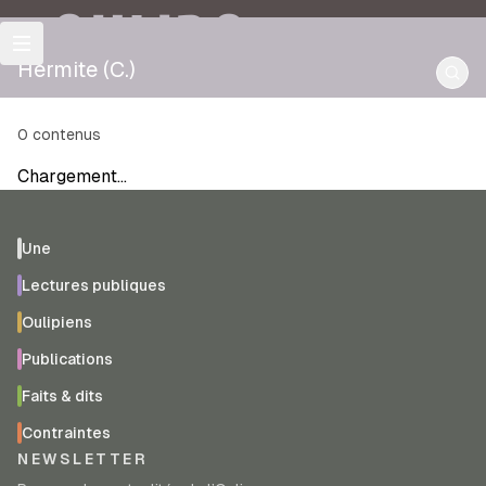
OULIPO
Hermite (C.)
0
contenus
Chargement…
Une
Lectures publiques
Oulipiens
Publications
Faits & dits
Contraintes
NEWSLETTER