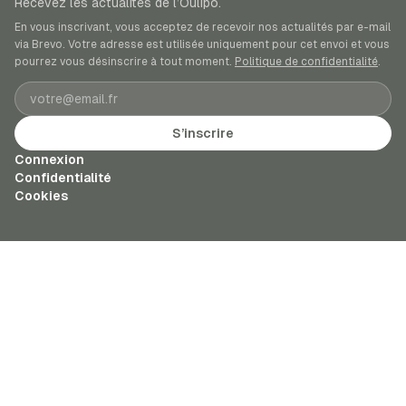
Recevez les actualités de l’Oulipo.
En vous inscrivant, vous acceptez de recevoir nos actualités par e-mail
via Brevo. Votre adresse est utilisée uniquement pour cet envoi et vous
pourrez vous désinscrire à tout moment.
Politique de confidentialité
.
Adresse e-mail
S’inscrire
Connexion
Confidentialité
Cookies