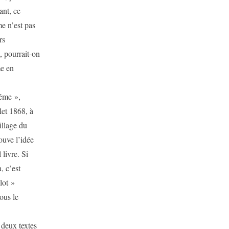
ant, ce
e n’est pas
rs
, pourrait-on
me en
même »,
llet 1868, à
illage du
ouve l’idée
 livre. Si
, c’est
lot »
ous le
deux textes