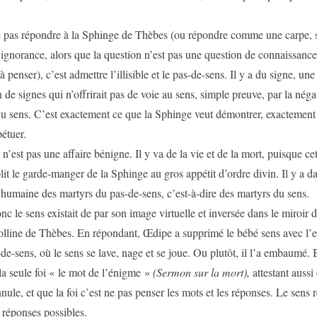
ondre à la Sphinge de Thèbes (ou répondre comme une carpe, s
’ignorance, alors que la question n’est pas une question de connaissanc
 penser), c’est admettre l’illisible et le pas-de-sens. Il y a du signe, une
de signes qui n’offrirait pas de voie au sens, simple preuve, par la néga
du sens. C’est exactement ce que la Sphinge veut démontrer, exactement 
pétuer.
s une affaire bénigne. Il y va de la vie et de la mort, puisque cet
it le garde-manger de la Sphinge au gros appétit d’ordre divin. Il y a da
e humaine des martyrs du pas-de-sens, c’est-à-dire des martyrs du sens.
s existait de par son image virtuelle et inversée dans le miroir d
olline de Thèbes. En répondant, Œdipe a supprimé le bébé sens avec l’
de-sens, où le sens se lave, nage et se joue. Ou plutôt, il l’a embaumé.
la seule foi « le mot de l’énigme »
(Sermon sur la mort),
attestant aussi 
nule, et que la foi c’est ne pas penser les mots et les réponses. Le sens r
s réponses possibles.