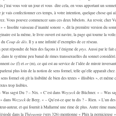
ais j’irai vous voir un jour et vous dire cela, en vous apportant un sonne
 je vais confectionner ces temps, à votre intention, quelque chose qui ail
rez. Vous pouvez commencer sans ces deux bibelots. Au revoir, cher Ve
» « Insolite vaisseau d’inanité sonore », dit la première version du sonn
naire est la même, le livre ouvert est navire, la page qui tourne la voile,
» du
Coup de dés
. Il y a une infinité d’exemples de ce réseau.
épondre de bien des façons à l’énigme de
ptyx
. Aussi par le fait
e, dans le système peu banal de rimes transsexuelles du sonnet considéré
ennent
ixe
(f) et
or
(m), ce qui est au service de l’idée de miroir inversan
 parlerai plus loin de la notion de sens formel, telle qu’elle apparaît che
ens formel où gît la lisibilité de bien des textes « illisibles », et même c
extes trop lisibles.
agst Du ? – Nix. » C’est dans
Woyzeck
de Büchner. « – Was sa
 » dans
Wozzeck
de Berg. « – Qu’est-ce que tu dis ? – Rien. » L’un des
teur-auteur, et qui fournit à Mallarmé une rime de plus. Autre rime man
ésiode dans la
Théogonie
(vers 326) mentionne « Phix la pernicieuse »