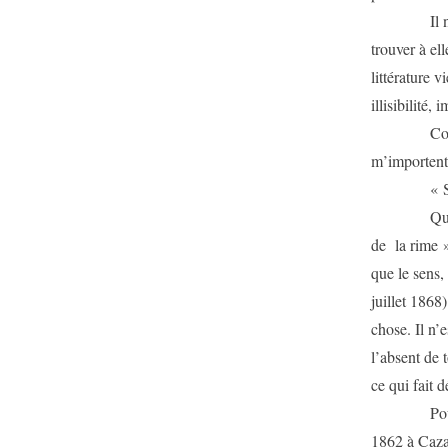
Il n’y a pa
trouver à el
littérature 
illisibilité,
Comment le
m’importent
« Sur les 
Quel est l
de la rime »
que le sens,
juillet 1868
chose. Il n’
l’absent de 
ce qui fait 
Pour Mallar
1862 à Cazal