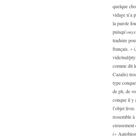
quelque chos
vidage n’a p
la parole fo
puisqu’
onyx
traduire pou
français. » (
vide/nul/pty
comme dit le 
Cazalis) tro
type conque 
de pli, de v
conque il y 
l’objet livr
ressemble à 
creusement 
(« Autobiog