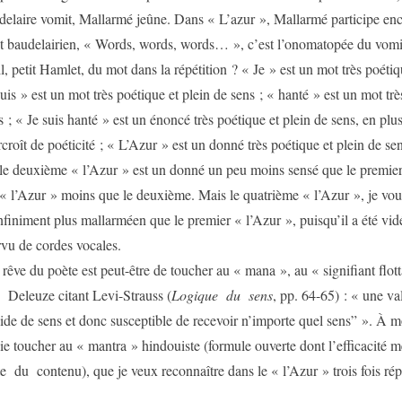
delaire vomit, Mallarmé jeûne. Dans « L’azur », Mallarmé participe en
 baudelairien, « Words, words, words… », c’est l’onomatopée du vom
il, petit Hamlet, du mot dans la répétition ? « Je » est un mot très poétiq
suis » est un mot très poétique et plein de sens ; « hanté » est un mot trè
 ; « Je suis hanté » est un énoncé très poétique et plein de sens, en plus,
urcroît de poéticité ; « L’Azur » est un donné très poétique et plein de se
; le deuxième « l’Azur » est un donné un peu moins sensé que le premier
 « l’Azur » moins que le deuxième. Mais le quatrième « l’Azur », je vous
nfiniment plus mallarméen que le premier « l’Azur », puisqu’il a été vid
vu de cordes vocales.
poète est peut-être de toucher au « mana », au « signifiant flot
 Deleuze citant Levi-Strauss (
Logique du sens
, pp. 64-65) : « une va
de de sens et donc susceptible de recevoir n’importe quel sens” ». À m
ie toucher au « mantra » hindouiste (formule ouverte dont l’efficacité mé
 du contenu), que je veux reconnaître dans le « l’Azur » trois fois rép