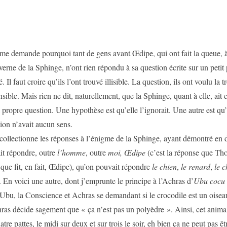
nde pourquoi tant de gens avant Œdipe, qui ont fait la queue, à
verne de la Sphinge, n’ont rien répondu à sa question écrite sur un petit
é. Il faut croire qu’ils l’ont trouvé illisible. La question, ils ont voulu la t
ible. Mais rien ne dit, naturellement, que la Sphinge, quant à elle, ait 
 propre question. Une hypothèse est qu’elle l’ignorait. Une autre est qu’
ion n’avait aucun sens.
onne les réponses à l’énigme de la Sphinge, ayant démontré en di
it répondre, outre
l’homme
, outre
moi, Œdipe
(c’est la réponse que Th
que fit, en fait, Œdipe), qu’on pouvait répondre
le chien
,
le renard
,
le 
. En voici une autre, dont j’emprunte le principe à l’Achras d’
Ubu cocu
 Ubu, la Conscience et Achras se demandant si le crocodile est un oise
ras décide sagement que « ça n’est pas un polyèdre ». Ainsi, cet animal
tre pattes, le midi sur deux et sur trois le soir, eh bien ça ne peut pas ê