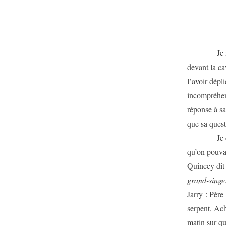
Je me dema
devant la ca
l’avoir dépli
incompréhens
réponse à sa
que sa quest
Je collecti
qu’on pouva
Quincey dit 
grand-singe
Jarry : Père
serpent, Ach
matin sur qua