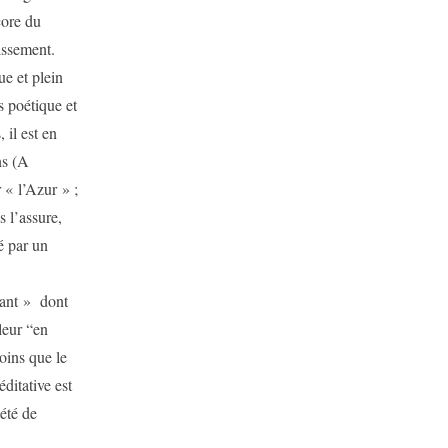
core du
issement.
ue et plein
s poétique et
 il est en
ns (A
 « l’Azur » ;
 l’assure,
é par un
tant » dont
leur “en
oins que le
ditative est
été de