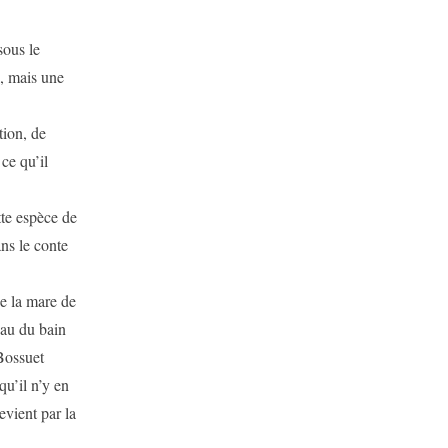
ous le
e, mais une
tion, de
ce qu’il
te espèce de
ns le conte
e la mare de
eau du bain
 Bossuet
qu’il n’y en
evient par la