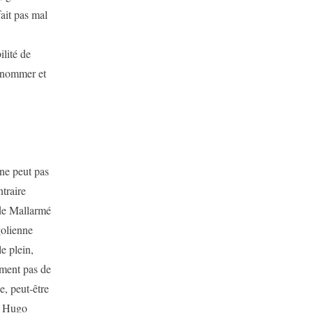
ait pas mal
lité de
, nommer et
 ne peut pas
traire
 de Mallarmé
golienne
e plein,
iment pas de
e, peut-être
) Hugo