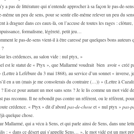
s de littérature qui n’entende approcher à sa façon le pas-de-sens
le-même un peu de sens, pour se sentir elle-même relever un peu du sen
vient à draguer dans ces eaux-là, on l’accuse de toutes les rages : clôture
 impuissance, formalisme, légèreté, petit jeu…
 pas-de-sens vient-il à être caressé par quelques bons auteurs q
 ?
crédences, au salon vide : nul ptyx, »
e statut de « Ptyx », que Mallarmé voudrait bien avoir « créé pa
 (Lettre à Lefébure du 3 mai 1868), au service d’un sonnet « inverse, j
 s’il en a un (mais je me consolerais du contraire (…)) » (Lettre à Cazal
) ? Est-ce pour autant un mot sans sens ? Je le lis comme un mot vidé d
est pas reconnu. Il ne rebondit pas contre un référent, ou le référent, pou
toute crédence. « Ptyx » dit d’abord
pas-de-chose
et « nul ptyx »
pas-p
déjà quelque chose.
mé, qui a vécu à Sens, et qui parle ainsi de Sens, dans une lettre
is : « dans ce désert qui s’appelle Sens… », le mot vidé est un mot priv