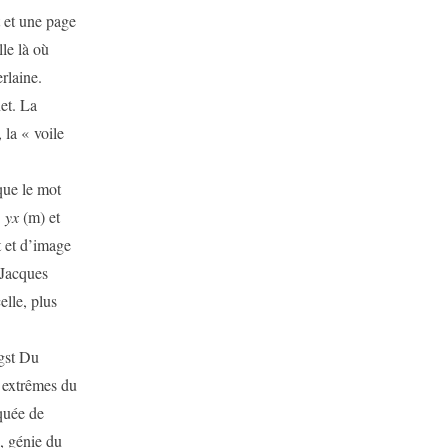
t et une page
le là où
rlaine.
et. La
 la « voile
 que le mot
.
yx
(m) et
t et d’image
z Jacques
elle, plus
gst Du
 extrêmes du
quée de
, génie du