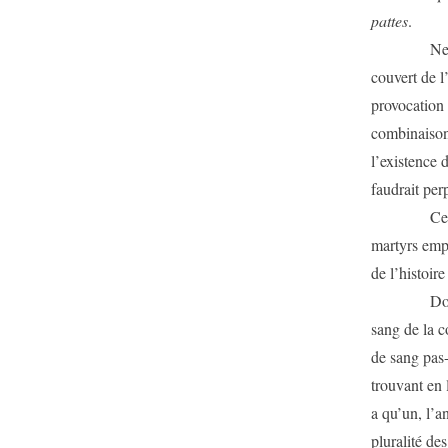
pattes
.
Ne pas rép
couvert de l
provocation à
combinaison 
l’existence 
faudrait per
Ce n’est pa
martyrs empl
de l’histoir
Donc le sen
sang de la c
de sang pas-
trouvant en 
a qu’un, l’an
pluralité de