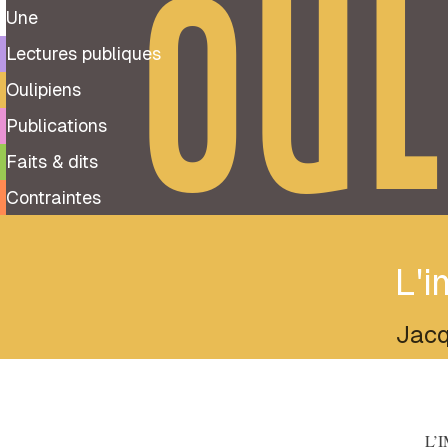
OUL
Une
Lectures publiques
Oulipiens
Publications
Faits & dits
Contraintes
L'i
Jacq
L’IMP