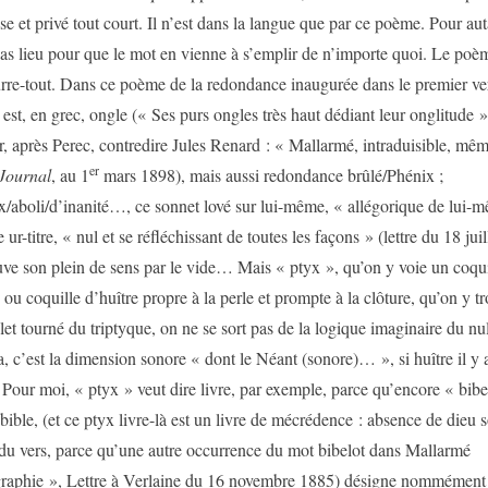
e et privé tout court. Il n’est dans la langue que par ce poème. Pour aut
as lieu pour que le mot en vienne à s’emplir de n’importe quoi. Le poèm
urre-tout. Dans ce poème de la redondance inaugurée dans le premier ve
est, en grec, ongle (« Ses purs ongles très haut dédiant leur onglitude »
r, après Perec, contredire Jules Renard : « Mallarmé, intraduisible, mê
er
Journal
, au 1
mars 1898), mais aussi redondance brûlé/Phénix ;
x/aboli/d’inanité…, ce sonnet lové sur lui-même, « allégorique de lui-
ur-titre, « nul et se réfléchissant de toutes les façons » (lettre du 18 jui
uve son plein de sens par le vide… Mais « ptyx », qu’on y voie un coqu
ou coquille d’huître propre à la perle et prompte à la clôture, qu’on y tr
olet tourné du triptyque, on ne se sort pas de la logique imaginaire du nul
a, c’est la dimension sonore « dont le Néant (sonore)… », si huître il y a
e. Pour moi, « ptyx » veut dire livre, par exemple, parce qu’encore « bibe
bible, (et ce ptyx livre-là est un livre de mécrédence : absence de dieu s
du vers, parce qu’une autre occurrence du mot bibelot dans Mallarmé
raphie », Lettre à Verlaine du 16 novembre 1885) désigne nommément 