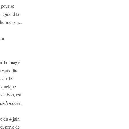
 pour se
s. Quand la
, hermétisme,
ui
r la magie
e veux dire
is du 18
e quelque
r de bon, est
as-de-chose
,
 du 4 juin
é, privé de