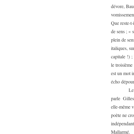
dévore, Bau
vomissement
Que reste-t-
de sens ; « 
plein de sens
italiques, s
capitale !) 
le troisième
est un mot i
écho dépour
Le rêve du 
parle Gilles
elle-même vi
poète ne cro
indépendante
Mallarmé.