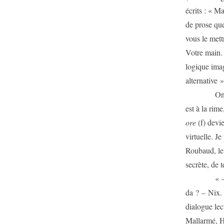
écrits : « M
de prose que
vous le mett
Votre main. 
logique imagi
alternative 
On peut r
est à la rim
ore
(f) devi
virtuelle. Je
Roubaud, le s
secrète, de t
« – Was s
da ? – Nix.
dialogue lec
Mallarmé, H