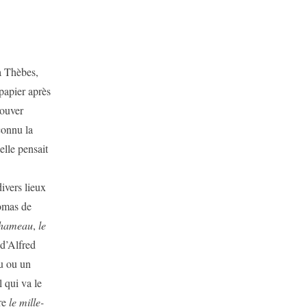
 Thèbes,
 papier après
rouver
connu la
elle pensait
vers lieux
omas de
chameau
,
le
d’Alfred
au ou un
 qui va le
tre
le mille-