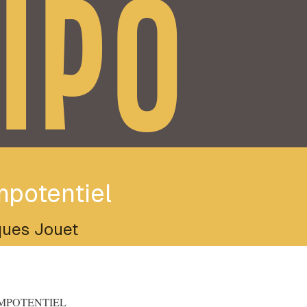
IPO
mpotentiel
ues Jouet
OTENTIEL