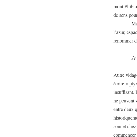
mont Phibion
de sens pour
Mais Mallar
l’azur, espa
renommer de
Je
Autre vidage
écrire « pty
insuffisant.
ne peuvent v
entre deux q
historiqueme
sonnet chez H
commencer p