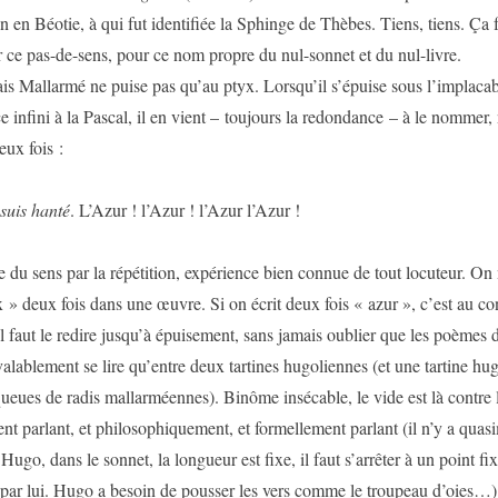
 en Béotie, à qui fut identifiée la Sphinge de Thèbes. Tiens, tiens. Ça f
 ce pas-de-sens, pour ce nom propre du nul-sonnet et du nul-livre.
mé ne puise pas qu’au ptyx. Lorsqu’il s’épuise sous l’implacabi
ce infini à la Pascal, il en vient – toujours la redondance – à le nommer
ux fois :
 suis hanté
. L’Azur ! l’Azur ! l’Azur l’Azur !
 du sens par la répétition, expérience bien connue de tout locuteur. On
x » deux fois dans une œuvre. Si on écrit deux fois « azur », c’est au con
 Il faut le redire jusqu’à épuisement, sans jamais oublier que les poèmes
alablement se lire qu’entre deux tartines hugoliennes (et une tartine hu
ueues de radis mallarméennes). Binôme insécable, le vide est là contre l
nt parlant, et philosophiquement, et formellement parlant (il n’y a quas
ugo, dans le sonnet, la longueur est fixe, il faut s’arrêter à un point fix
ar lui. Hugo a besoin de pousser les vers comme le troupeau d’oies…