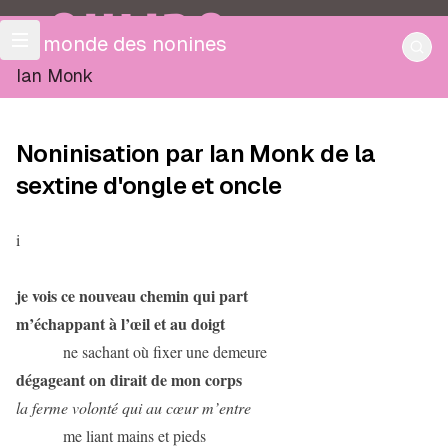
OULIPO
Le monde des nonines
Ian Monk
Noninisation par Ian Monk de la
sextine d'ongle et oncle
i
je vois ce nouveau chemin qui part
m’échappant à l’œil et au doigt
ne sachant où fixer une demeure
dégageant on dirait de mon corps
la ferme volonté qui au cœur m’entre
me liant mains et pieds