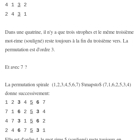
4 1
3
2
2 4
3
1
Dans une quatrine, il n'y a que trois strophes et le même troisième
mot-rime (souligné) reste toujours à la fin du troisième vers. La
permutation est d'ordre 3.
Et avec 7 ?
La permutation spirale (1,2,3,4,5,6,7) $\mapsto$ (7,1,6,2,5,3,4)
donne successivement:
1 2
3
4
5
6
7
7 1
6
2
5
3
4
4 7
3
1
5
6
2
2 4
6
7
5
3
1
Elle est d'ordre 4, le mot-rime 5 (souligné) reste toujours en