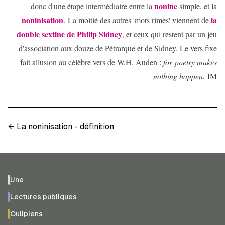
nonine
donc d'une étape intermédiaire entre la
simple, et la
noninisation
la
. La moitié des autres 'mots rimes' viennent de
double sextine de Philip Sidney
, et ceux qui restent par un jeu
d'association aux douze de Pétrarque et de Sidney. Le vers fixe
fait allusion au célèbre vers de W.H. Auden :
for
poetry makes
nothing happen.
IM
←
La noninisation - définition
Une
Lectures publiques
Oulipiens