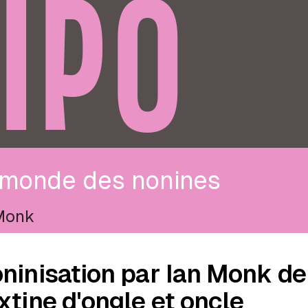
IPO
 monde des nonines
Monk
ninisation par Ian Monk de
xtine d'ongle et oncle