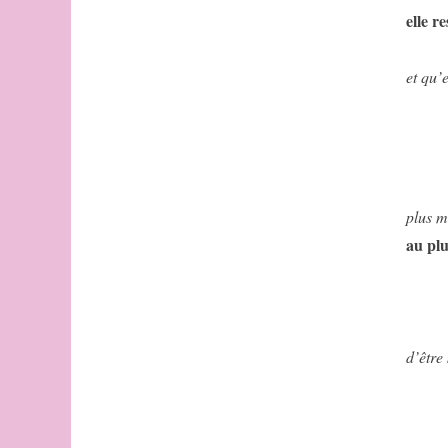
elle r
et qu’
plus m
au plu
d’être 