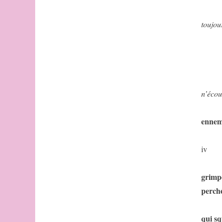
toujou
n’écou
ennemi
iv
grimpo
perché
qui sq