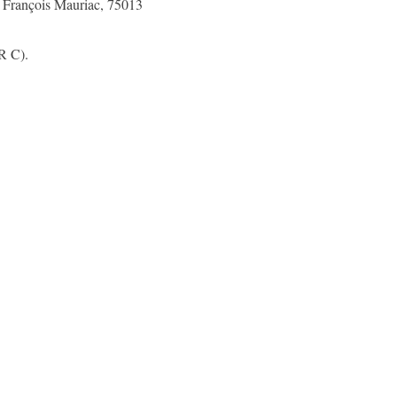
i François Mauriac, 75013
R C).