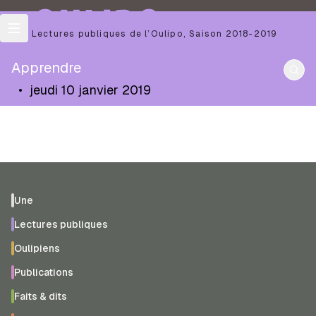
OULIPO
Les Lectures publiques de l’Oulipo
,
Saison
2018-2019
Apprendre
•
jeudi 10 janvier 2019
Une
Lectures publiques
Oulipiens
Publications
Faits & dits