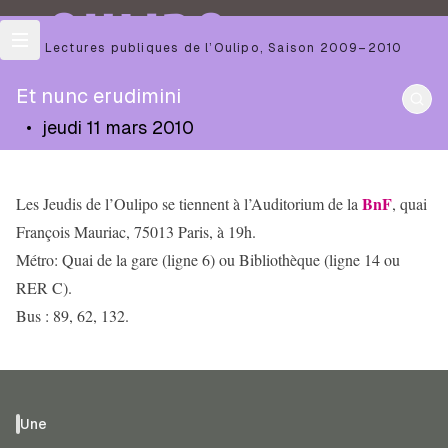
OULIPO
Les Lectures publiques de l’Oulipo
,
Saison
2009–2010
Et nunc erudimini
•
jeudi 11 mars 2010
BnF
Les Jeudis de l’Oulipo se tiennent à l’Auditorium de la
, quai
François Mauriac, 75013 Paris, à 19h.
Métro: Quai de la gare (ligne 6) ou Bibliothèque (ligne 14 ou
RER C).
Bus : 89, 62, 132.
Une